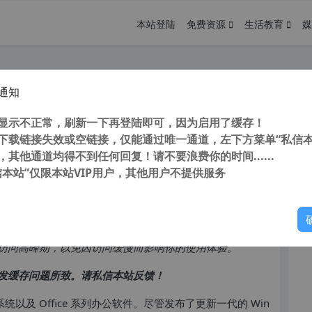
本站登陆
免费资源
生活教育
媒
通知
d 19044.1288官方纯净ISO 镜像下载
您
统)
显示不正常，刷新一下再登陆即可，因为启用了缓存！
下载链接失效或空链接，仅能通过唯一通道，左下方菜单“私信本
，其他通道均得不到任何回复！请不要浪费你的时间......
信本站”仅限本站VIP用户，其他用户不提供服务
你
访问高峰期，以免因访问缓慢而影响你的使用体验。
发缓存问题所致。请私信本站反馈！
系统以及 Office 系列办公软件。尽管发布了更新一代的 Win