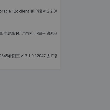
章，
转
载
请
注
明：
转
载
自
c
n
o
r
g.
1
2
h
p.
d
e
c
注
n
意：
o
由
r
于
g.
网
1