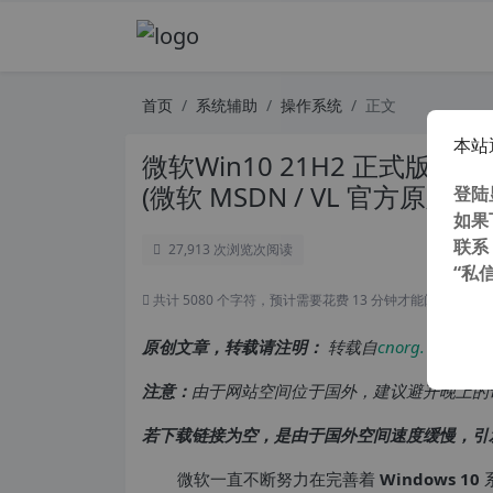
首页
系统辅助
操作系统
正文
本站
微软Win10 21H2 正式版Buil
(微软 MSDN / VL 官方原版系
登陆
如果
联系
27,913 次浏览
次阅读
“私
共计 5080 个字符，预计需要花费 13 分钟才能阅读完成。
原创文章，转载请注明：
转载自
cnorg.12hp.de
注意：
由于网站空间位于国外，建议避开晚上的
若下载链接为空，是由于国外空间速度缓慢，引
微软一直不断努力在完善着
Windows 10