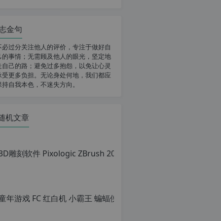
志金句
不必过分关注他人的评价，专注于做好自
己的事情；无需顾及他人的眼光，坚定地
走自己的路；避免过多抱怨，以免让心灵
承受更多负担。无论身处何地，我们都应
保持自我本色，不迷失方向。
随机文章
童年游戏 FC
原
创
文