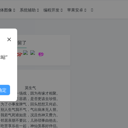
体图像
系统辅助
编程开发
苹果安卓
在本页停留了
站”
我共勉
莫生气
确定
人生就像一场戏，因为有缘才相聚。
相扶到老不容易，是否更该去珍惜。
为了小事发脾气，回头想想又何必。
别人生气我不气，气出病来无人替。
我若气死谁如意，况且伤神又费力。
邻居亲朋不要比，儿孙琐事由他去。
吃苦享乐在一起，神仙羡慕好伴侣。