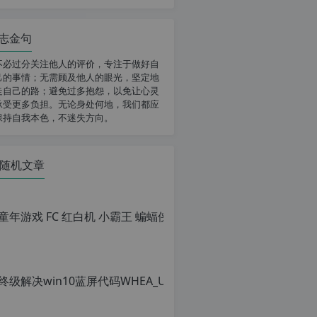
志金句
不必过分关注他人的评价，专注于做好自
己的事情；无需顾及他人的眼光，坚定地
走自己的路；避免过多抱怨，以免让心灵
承受更多负担。无论身处何地，我们都应
保持自我本色，不迷失方向。
随机文章
童年游戏 FC
原
创
文
章，
转
载
请
注
明：