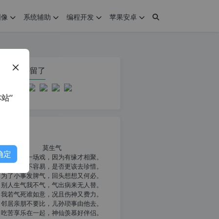
图像
系统辅助
编程开发
苹果安卓
在本页停留了
站”
我共勉
莫生气
确定
人生就像一场戏，因为有缘才相聚。
相扶到老不容易，是否更该去珍惜。
为了小事发脾气，回头想想又何必。
别人生气我不气，气出病来无人替。
我若气死谁如意，况且伤神又费力。
邻居亲朋不要比，儿孙琐事由他去。
吃苦享乐在一起，神仙羡慕好伴侣。