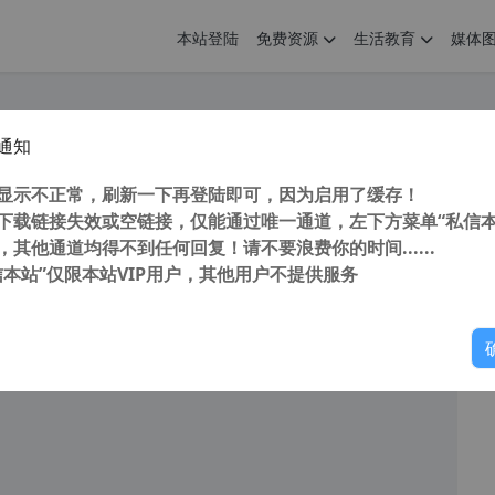
本站登陆
免费资源
生活教育
媒体
通知
化 IE一键卸载工具 RemoveIE v3.6 IE11/10浏览器卸载工具
您
明： 转载自cnorg.12hp.de 注意：由于网站空间位于国
显示不正常，刷新一下再登陆即可，因为启用了缓存！
的访问高峰期...
下载链接失效或空链接，仅能通过唯一通道，左下方菜单“私信本
，其他通道均得不到任何回复！请不要浪费你的时间......
阅读
2026年3月31日
信本站”仅限本站VIP用户，其他用户不提供服务
你