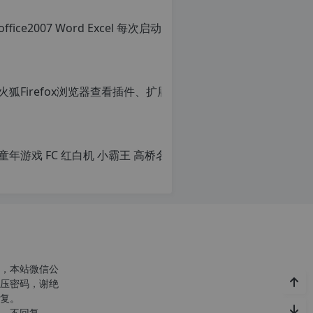
office
转
载
原
自
创
c
文
n
章，
火狐Firef
o
转
r
载
原
g.
请
创
1
注
文
2
明：
章，
h
转
转
p.
载
载
d
自
请
e
c
注
注
n
明：
意：
o
转
由
r
载
于
g.
自
网
1
c
站
2
n
空
h
o
，本站微信公
间
p.
r
压密码，谢绝
位
d
g.
复。
于
e
1
c
，不回复。
国