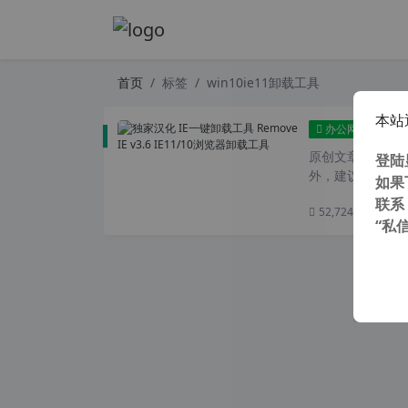
首页
标签
win10ie11卸载工具
本站
独家汉
办公网络
原创文章，转载请注
登陆
外，建议避开晚上
如果
联系
52,724 次浏览
次
“私