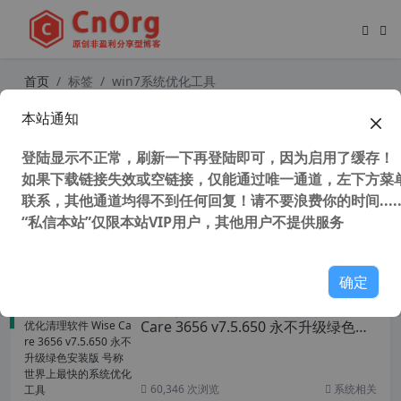
首页
标签
win7系统优化工具
本站通知
WinUtilities Professional Edition v1
5.87 (系统优化工具) 专业注册版－ 解
登陆显示不正常，刷新一下再登陆即可，因为启用了缓存！
决电脑卡顿！
如果下载链接失效或空链接，仅能通过唯一通道，左下方菜单
联系，其他通道均得不到任何回复！请不要浪费你的时间.....
“私信本站”仅限本站VIP用户，其他用户不提供服务
123,984 次浏览
系统相关
确定
替代某数字的系统优化清理软件 Wise
Care 3656 v7.5.650 永不升级绿色安
装版 号称世界上最快的系统优化工具
60,346 次浏览
系统相关