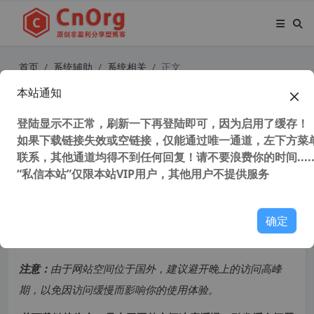
首页
系统辅助
系统相关
正文
本站通知
WinUtilities Professional Edition v1
5.87 (系统优化工具) 专业注册版－ 解
登陆显示不正常，刷新一下再登陆即可，因为启用了缓存！
如果下载链接失效或空链接，仅能通过唯一通道，左下方菜单
决电脑卡顿！
联系，其他通道均得不到任何回复！请不要浪费你的时间.....
“私信本站”仅限本站VIP用户，其他用户不提供服务
123,984 次浏览
次阅读
共计 1323 个字符，预计需要花费 4 分钟才能阅读完成。
确定
原创文章，转载请注明：
转载自
cnorg.12hp.de
注意：
由于网站空间位于国外，建议避开晚上的访问高峰
期，以免因访问缓慢而影响你的使用体验。