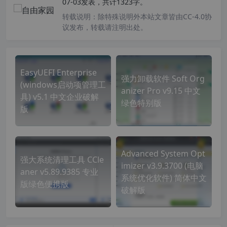
07-03发表，共计1323字。
转载说明：
除特殊说明外本站文章皆由CC-4.0协
议发布，转载请注明出处。
EasyUEFI Enterprise
强力卸载软件 Soft Org
(windows启动项管理工
anizer Pro v9.15 中文
具) v5.1 中文企业破解
绿色特别版
版
Advanced System Opt
强大系统清理工具 CCle
imizer v3.9.3700 (电脑
aner v5.89.9385 专业
系统优化软件) 简体中文
版绿色便携版
破解版