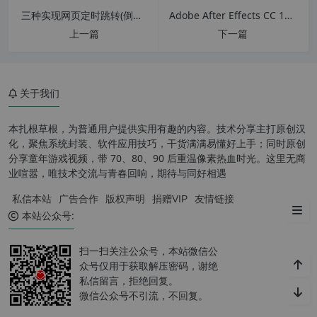
三种实现网页定时跳转(倒计时跳转)代码
Adobe After Effects CC 12.0.0.404 简体中文绿色版仅支持win7以上系统
上一篇
下一篇
关于我们
本扎根草根，为普通用户提供实用有趣的内容。技术分享主打原创汉
化，聚焦系统封装、软件应用技巧，干货满满易懂好上手；同时原创
WinUtilities Professional 软件
分享童年游戏视频，带 70、80、90 后重温像素热血时光。这里无商
特色
业喧嚣，唯技术交流与青春回响，期待与同好相遇
私信本站
广告合作
版权声明
捐赠VIP
友情链接
下载地址：
本站公众号:
扫一扫关注公众号，本站微信公
众号仅用于获取解压密码，谢绝
私信留言，拒绝回复。
微信公众号不引流，不回复。