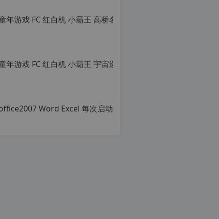
童年游戏
原
创
文
章，
office
转
载
原
请
创
c
注
文
明：
章，
转
转
r
载
载
g
自
请
c
注
n
明：
o
转
p
r
载
g.
自
1
c