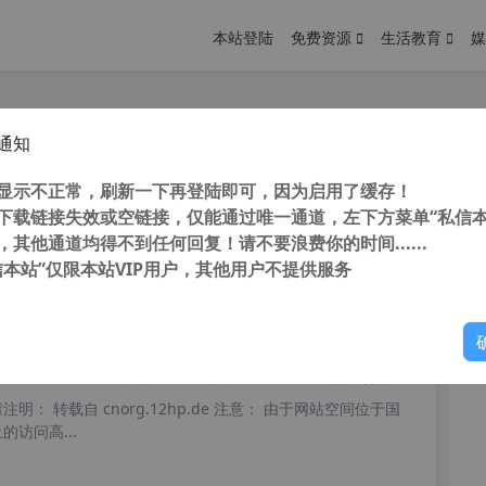
本站登陆
免费资源
生活教育
媒
通知
游戏 FC 红白机 小霸王 宇宙巡航机1 一命通关 视频
您
明： 转载自 cnorg.12hp.de 注意： 由于网站空间位于国
显示不正常，刷新一下再登陆即可，因为启用了缓存！
访问高...
下载链接失效或空链接，仅能通过唯一通道，左下方菜单“私信本
，其他通道均得不到任何回复！请不要浪费你的时间......
信本站”仅限本站VIP用户，其他用户不提供服务
你
阅读
近一天内
游戏 FC 红白机 小霸王 蝙蝠侠1 一命通关 视频（含金手指代码 ）
明： 转载自 cnorg.12hp.de 注意： 由于网站空间位于国
访问高...