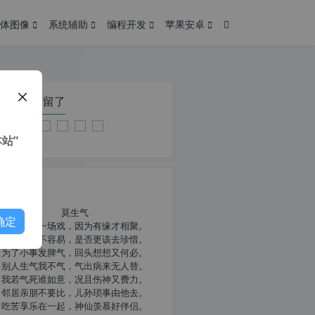
体图像
系统辅助
编程开发
苹果安卓
在本页停留了
站”
我共勉
莫生气
确定
人生就像一场戏，因为有缘才相聚。
相扶到老不容易，是否更该去珍惜。
为了小事发脾气，回头想想又何必。
别人生气我不气，气出病来无人替。
我若气死谁如意，况且伤神又费力。
邻居亲朋不要比，儿孙琐事由他去。
吃苦享乐在一起，神仙羡慕好伴侣。