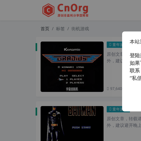
首页
标签
街机游戏
本站
童年
童年游戏
原创文章，转载请注
登陆
外，建议避开晚上的
如果
联系
“私
97,640 次浏览
次
童年
童年游戏
原创文章，转载请注
外，建议避开晚上的