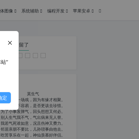
体图像
系统辅助
编程开发
苹果安卓
在本页停留了
站”
我共勉
莫生气
确定
人生就像一场戏，因为有缘才相聚。
相扶到老不容易，是否更该去珍惜。
为了小事发脾气，回头想想又何必。
别人生气我不气，气出病来无人替。
我若气死谁如意，况且伤神又费力。
邻居亲朋不要比，儿孙琐事由他去。
吃苦享乐在一起，神仙羡慕好伴侣。