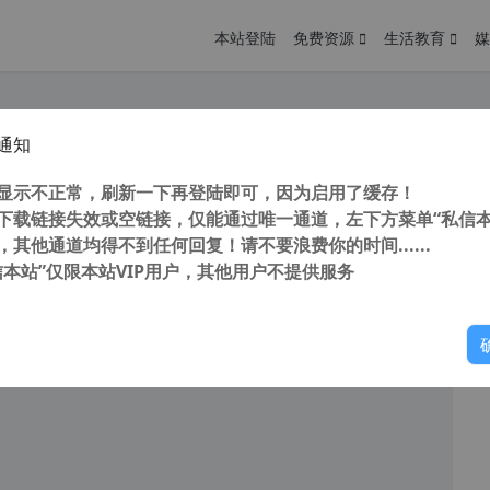
本站登陆
免费资源
生活教育
媒
通知
WP Mail SMTP Pro v3.8.2 汉化版 最好的WordPress SMTP邮件发送插件
您
明： 转载自cnorg.12hp.de 注意：由于网站空间位于国
显示不正常，刷新一下再登陆即可，因为启用了缓存！
的访问高峰期...
下载链接失效或空链接，仅能通过唯一通道，左下方菜单“私信本
，其他通道均得不到任何回复！请不要浪费你的时间......
信本站”仅限本站VIP用户，其他用户不提供服务
你
阅读
2026年6月28日