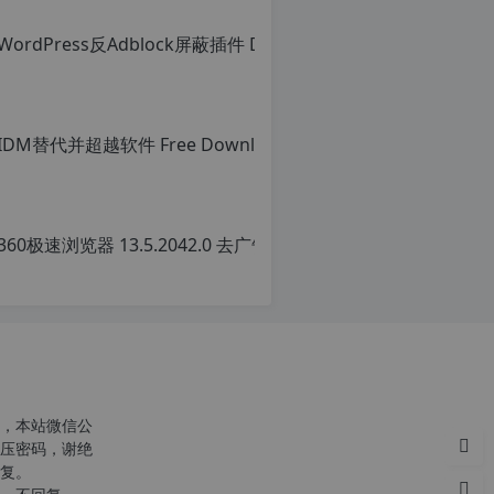
36
原
创
文
章
转
载
请
注
明
转
，本站微信公
载
压密码，谢绝
自
复。
c