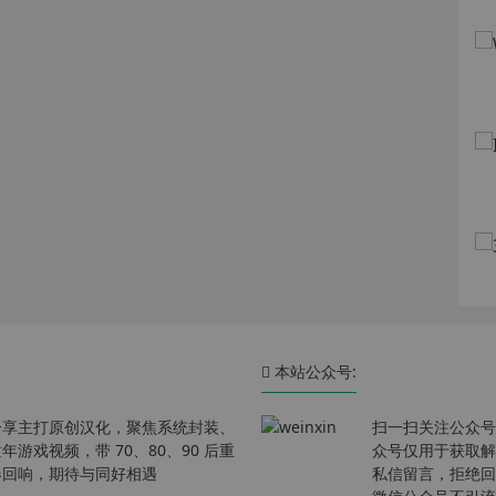
本站公众号:
分享主打原创汉化，聚焦系统封装、
扫一扫关注公众号
戏视频，带 70、80、90 后重
众号仅用于获取解
春回响，期待与同好相遇
私信留言，拒绝回