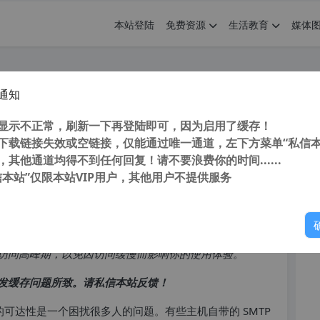
本站登陆
免费资源
生活教育
媒体
通知
.2 汉化版 最好的WordPress SMTP邮件发
您
显示不正常，刷新一下再登陆即可，因为启用了缓存！
下载链接失效或空链接，仅能通过唯一通道，左下方菜单“私信本
，其他通道均得不到任何回复！请不要浪费你的时间......
信本站”仅限本站VIP用户，其他用户不提供服务
你
访问高峰期，以免因访问缓慢而影响你的使用体验。
发缓存问题所致。请私信本站反馈！
发送的可达性是一个困扰很多人的问题。有些主机自带的 SMTP