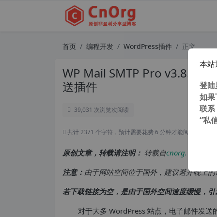
首页
编程开发
WordPress插件
正文
本站
WP Mail SMTP Pro v3.8
送插件
登陆
如果
联系
39,031 次浏览
次阅读
“私
共计 2371 个字符，预计需要花费 6 分钟才能阅读完成。
原创文章，转载请注明：
转载自
cnorg.12hp.de
注意：
由于网站空间位于国外，建议避开晚上的
若下载链接为空，是由于国外空间速度缓慢，引
对于大多 WordPress 站点，电子邮件