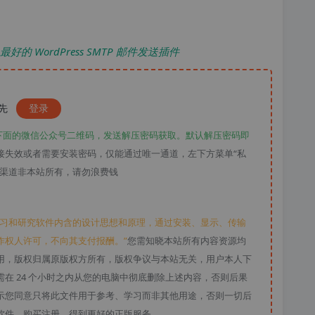
汉化版 最好的 WordPress SMTP 邮件发送插件
请先
登录
下面的微信公众号二维码，发送解压密码获取。默认解压密码即
接失效或者需要安装密码，仅能通过唯一通道，左下方菜单“私
款渠道非本站所有，请勿浪费钱
学习和研究软件内含的设计思想和原理，通过安装、显示、传输
作权人许可，不向其支付报酬。”
您需知晓本站所有内容资源均
用，版权归属原版权方所有，版权争议与本站无关，用户本人下
在 24 个小时之内从您的电脑中彻底删除上述内容，否则后果
示您同意只将此文件用于参考、学习而非其他用途，否则一切后
软件，购买注册，得到更好的正版服务。