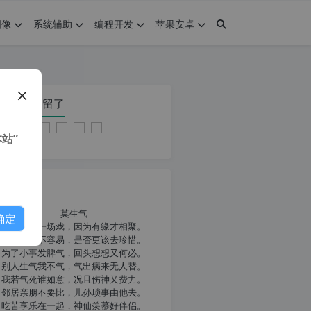
图像
系统辅助
编程开发
苹果安卓
在本页停留了
站”
我共勉
莫生气
确定
人生就像一场戏，因为有缘才相聚。
相扶到老不容易，是否更该去珍惜。
为了小事发脾气，回头想想又何必。
别人生气我不气，气出病来无人替。
我若气死谁如意，况且伤神又费力。
邻居亲朋不要比，儿孙琐事由他去。
吃苦享乐在一起，神仙羡慕好伴侣。