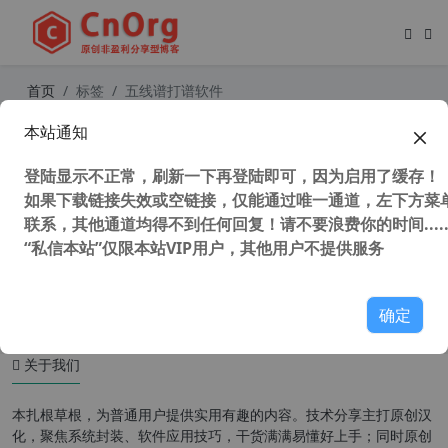
首页
标签
五线谱打谱软件
本站通知
Avid Sibelius Ultimate 2022.9 Build
1464 中文版 爱维德西贝柳斯 五线谱
登陆显示不正常，刷新一下再登陆即可，因为启用了缓存！
打谱软件 制谱软件 音乐制谱软件
如果下载链接失效或空链接，仅能通过唯一通道，左下方菜单
联系，其他通道均得不到任何回复！请不要浪费你的时间.....
“私信本站”仅限本站VIP用户，其他用户不提供服务
56,323 次浏览
媒体工具
确定
关于我们
本扎根草根，为普通用户提供实用有趣的内容。技术分享主打原创汉
化，聚焦系统封装、软件应用技巧，干货满满易懂好上手；同时原创