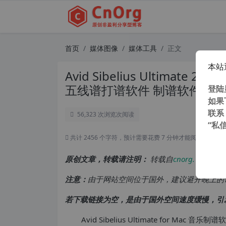
首页
媒体图像
媒体工具
正文
本站
Avid Sibelius Ultimate 
五线谱打谱软件 制谱软件 音
登陆
如果
联系
56,323 次浏览
次阅读
“私
共计 2456 个字符，预计需要花费 7 分钟才能阅读完成。
原创文章，转载请注明：
转载自
cnorg.12hp.de
注意：
由于网站空间位于国外，建议避开晚上的
若下载链接为空，是由于国外空间速度缓慢，引
Avid Sibelius Ultimate for M