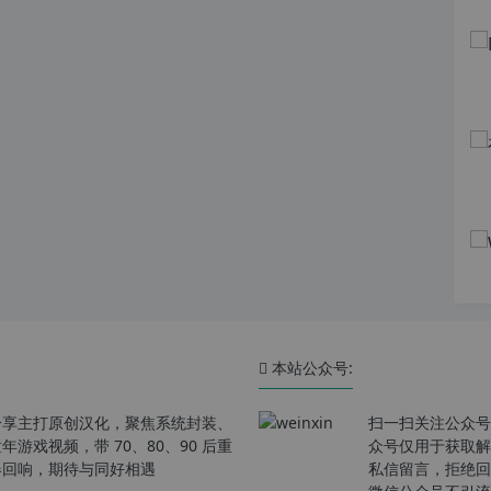
本站公众号:
分享主打原创汉化，聚焦系统封装、
扫一扫关注公众号
戏视频，带 70、80、90 后重
众号仅用于获取解
春回响，期待与同好相遇
私信留言，拒绝回