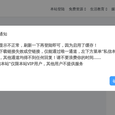
本站登陆
免费资源
生活教育
媒
通知
Sibelius Ultimate 2022.9 Build 1464 中文版 爱维德西贝柳斯 五线谱打谱软件 制谱软件 音乐制谱软件
您
明： 转载自cnorg.12hp.de 注意：由于网站空间位于国
显示不正常，刷新一下再登陆即可，因为启用了缓存！
的访问高峰期...
下载链接失效或空链接，仅能通过唯一通道，左下方菜单“私信本
，其他通道均得不到任何回复！请不要浪费你的时间......
信本站”仅限本站VIP用户，其他用户不提供服务
你
阅读
2025年12月21日