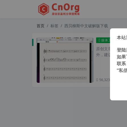
首页
标签
西贝柳斯中文破解版下载
本站
Avid 
媒体工具
原创文章，转载请注
登陆
外，建议避开晚上
如果
联系
“私
56,323 次浏览
次