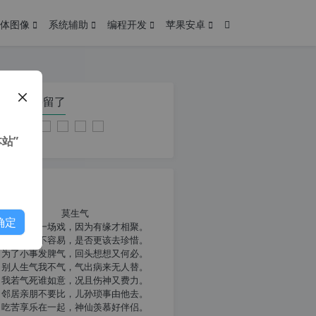
体图像
系统辅助
编程开发
苹果安卓
在本页停留了
站”
我共勉
莫生气
确定
人生就像一场戏，因为有缘才相聚。
相扶到老不容易，是否更该去珍惜。
为了小事发脾气，回头想想又何必。
别人生气我不气，气出病来无人替。
我若气死谁如意，况且伤神又费力。
邻居亲朋不要比，儿孙琐事由他去。
吃苦享乐在一起，神仙羡慕好伴侣。