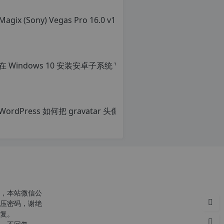
转
转
载
载
自
请
c
注
n
明：
o
转
r
载
g.
自
1
c
2
n
Wor
h
o
p.
r
原
d
g.
创
e
1
文
注
2
章，
意：
h
转
由
p.
载
于
d
请
网
e
注
站
注
明：
空
意：
转
，本站微信公
间
由
载
压密码，谢绝
位
于
自
复。
于
网
c
国
站