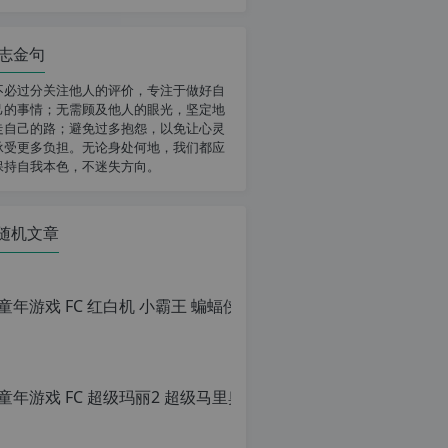
志金句
不必过分关注他人的评价，专注于做好自
己的事情；无需顾及他人的眼光，坚定地
走自己的路；避免过多抱怨，以免让心灵
承受更多负担。无论身处何地，我们都应
保持自我本色，不迷失方向。
随机文章
童年游戏 FC
原
创
文
章，
童年游戏 FC
转
载
原
请
创
注
文
明：
章，