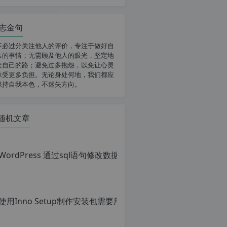
志金句
不必过分关注他人的评价，专注于做好自
己的事情；无需顾及他人的眼光，坚定地
走自己的路；避免过多抱怨，以免让心灵
承受更多负担。无论身处何地，我们都应
保持自我本色，不迷失方向。
随机文章
使用Inno Setu
原
创
文
章，