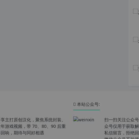
本站公众号:
分享主打原创汉化，聚焦系统封装、
扫一扫关注公众号
戏视频，带 70、80、90 后重
众号仅用于获取解
春回响，期待与同好相遇
私信留言，拒绝回