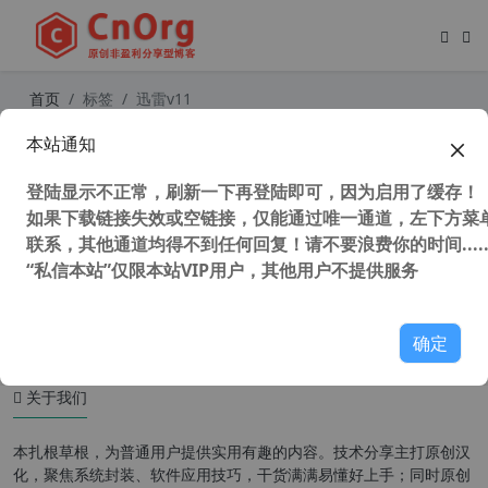
首页
标签
迅雷v11
本站通知
全网唯一 心语家园软件自选安装工具
箱 v2.5 无广告绿色纯净版
登陆显示不正常，刷新一下再登陆即可，因为启用了缓存！
如果下载链接失效或空链接，仅能通过唯一通道，左下方菜单
联系，其他通道均得不到任何回复！请不要浪费你的时间.....
“私信本站”仅限本站VIP用户，其他用户不提供服务
49,848 次浏览
系统相关
确定
关于我们
本扎根草根，为普通用户提供实用有趣的内容。技术分享主打原创汉
化，聚焦系统封装、软件应用技巧，干货满满易懂好上手；同时原创