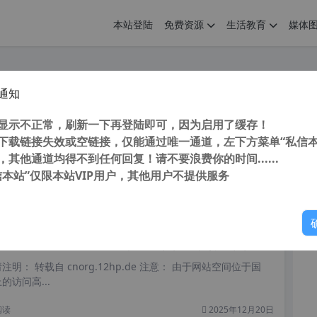
本站登陆
免费资源
生活教育
媒体
通知
Sibelius Ultimate 2022.9 Build 1464 中文版 爱维德西贝柳斯 五线谱打谱软件 制谱软件 音乐制谱软件
您
明： 转载自cnorg.12hp.de 注意：由于网站空间位于国
显示不正常，刷新一下再登陆即可，因为启用了缓存！
的访问高峰期...
下载链接失效或空链接，仅能通过唯一通道，左下方菜单“私信本
，其他通道均得不到任何回复！请不要浪费你的时间......
信本站”仅限本站VIP用户，其他用户不提供服务
你
阅读
2025年12月21日
tar Pro v8.0.2 Build 24 吉他编曲软件 吉他打谱软件 吉他作曲软件
明： 转载自 cnorg.12hp.de 注意： 由于网站空间位于国
访问高...
阅读
2025年12月20日