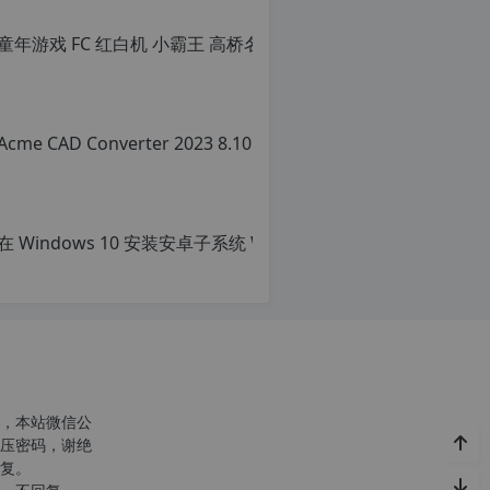
c
n
o
r
g
1
c
2
h
p
r
d
g
e
c
p
r
g
，本站微信公
p
压密码，谢绝
复。