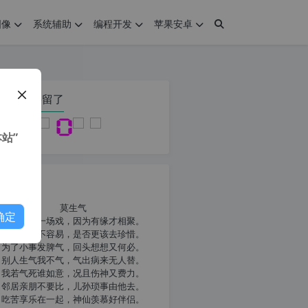
图像
系统辅助
编程开发
苹果安卓
在本页停留了
站”
我共勉
莫生气
确定
人生就像一场戏，因为有缘才相聚。
相扶到老不容易，是否更该去珍惜。
为了小事发脾气，回头想想又何必。
别人生气我不气，气出病来无人替。
我若气死谁如意，况且伤神又费力。
邻居亲朋不要比，儿孙琐事由他去。
吃苦享乐在一起，神仙羡慕好伴侣。