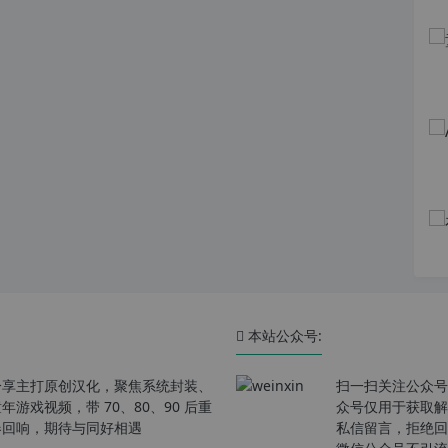
本站公众号:
分享主打原创汉化，聚焦系统封装、
扫一扫关注公众号
戏视频，带 70、80、90 后重
众号仅用于获取解
春回响，期待与同好相遇
私信留言，拒绝回