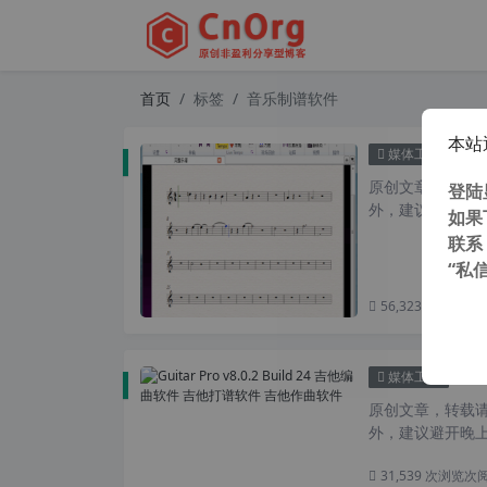
首页
标签
音乐制谱软件
本站
Avid 
媒体工具
原创文章，转载请注
登陆
外，建议避开晚上
如果
联系
“私
56,323 次浏览
次
Gui
媒体工具
原创文章，转载请注
外，建议避开晚上的
31,539 次浏览
次