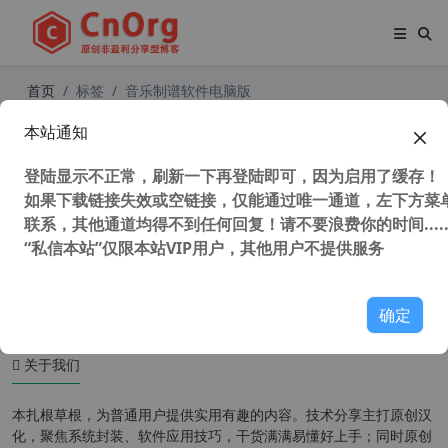
首页
标签
音乐制谱软件电脑版
本站通知
Avid Sibelius Ultimate 2022.9 Build
1464 中文版 爱维德西贝柳斯 五线谱
登陆显示不正常，刷新一下再登陆即可，因为启用了缓存！
打谱软件 制谱软件 音乐制谱软件
如果下载链接失效或空链接，仅能通过唯一通道，左下方菜单
联系，其他通道均得不到任何回复！请不要浪费你的时间.....
“私信本站”仅限本站VIP用户，其他用户不提供服务
56,323 次浏览
媒体工具
确定
关于我们
本扎根草根，为普通用户提供实用有趣的内容。技术分享主打原创汉
化，聚焦系统封装、软件应用技巧，干货满满易懂好上手；同时原创