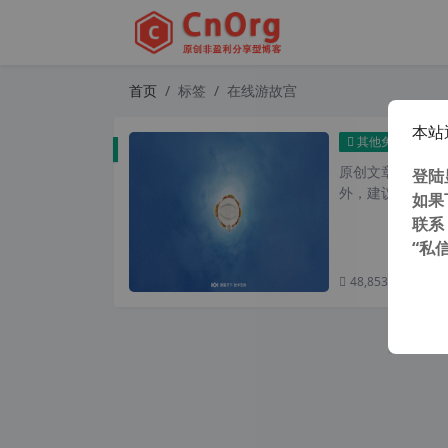
首页
标签
在线游故宫
本站
全景
其他免费
原创文章，转载请注
登陆
外，建议避开晚上的
如果
联系
“私
48,853 次浏览
次