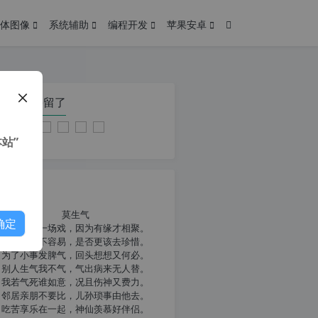
体图像
系统辅助
编程开发
苹果安卓
在本页停留了
站”
我共勉
莫生气
确定
人生就像一场戏，因为有缘才相聚。
相扶到老不容易，是否更该去珍惜。
为了小事发脾气，回头想想又何必。
别人生气我不气，气出病来无人替。
我若气死谁如意，况且伤神又费力。
邻居亲朋不要比，儿孙琐事由他去。
吃苦享乐在一起，神仙羡慕好伴侣。