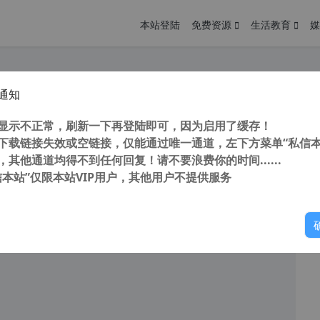
本站登陆
免费资源
生活教育
媒
通知
故宫 在线游览故宫 让你不花一花钱游故宫
您
明： 转载自 cnorg.12hp.de 注意： 由于网站空间位于国
显示不正常，刷新一下再登陆即可，因为启用了缓存！
访问高...
下载链接失效或空链接，仅能通过唯一通道，左下方菜单“私信本
，其他通道均得不到任何回复！请不要浪费你的时间......
信本站”仅限本站VIP用户，其他用户不提供服务
你
阅读
2026年2月15日