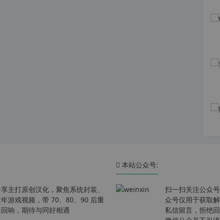
本站公众号:
分享主打原创汉化，聚焦系统封装、
扫一扫关注公众号
戏视频，带 70、80、90 后重
众号仅用于获取解
春回响，期待与同好相遇
私信留言，拒绝回