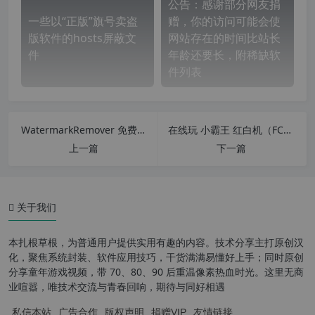
公告：感谢部分网友捐
一些以“正版”旗号卖盗
赠，你的访问可能会使
版软件的hosts屏蔽文
网站存在的时间比站长
件
年龄还要长，附稀缺软
件列表
WatermarkRemover 免费在线图片去除水印工具 去除水印效果惊人
在线玩 小霸王 红白机（FC） 街机游戏 小霸王，其乐无穷！
上一篇
下一篇
关于我们
本扎根草根，为普通用户提供实用有趣的内容。技术分享主打原创汉
化，聚焦系统封装、软件应用技巧，干货满满易懂好上手；同时原创
分享童年游戏视频，带 70、80、90 后重温像素热血时光。这里无商
业喧嚣，唯技术交流与青春回响，期待与同好相遇
私信本站
广告合作
版权声明
捐赠VIP
友情链接