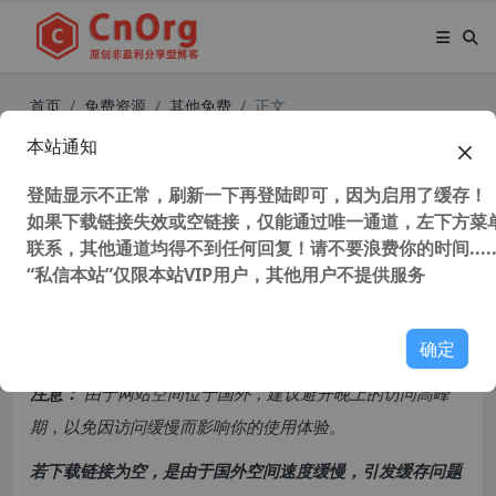
首页
免费资源
其他免费
正文
本站通知
全景故宫 在线游览故宫 让你不花一
花钱游故宫
登陆显示不正常，刷新一下再登陆即可，因为启用了缓存！
如果下载链接失效或空链接，仅能通过唯一通道，左下方菜单
联系，其他通道均得不到任何回复！请不要浪费你的时间.....
48,853 次浏览
次阅读
“私信本站”仅限本站VIP用户，其他用户不提供服务
共计 313 个字符，预计需要花费 1 分钟才能阅读完成。
确定
原创文章，转载请注明：
转载自
cnorg.12hp.de
注意：
由于网站空间位于国外，建议避开晚上的访问高峰
期，以免因访问缓慢而影响你的使用体验。
若下载链接为空，是由于国外空间速度缓慢，引发缓存问题