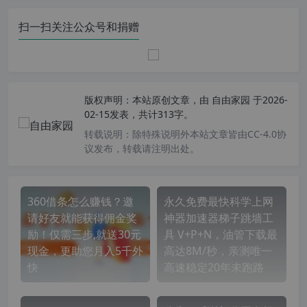
扫一扫关注公众号和捐赠
版权声明：
本站原创文章，由
自由家园
于2026-
02-15发表，共计313字。
转载说明：
除特殊说明外本站文章皆由CC-4.0协
议发布，转载请注明出处。
360借条怎么赚钱？邀
永久免费最快科学上网
请好友就能获得佣金奖
神器加速器梯子跳墙工
励！仅需三步,就送30元
具 V+P+N，油管下载最
现金，更助您月入5千外
高达8M/秒，亲测唯一
快
高速稳定20年未跑路