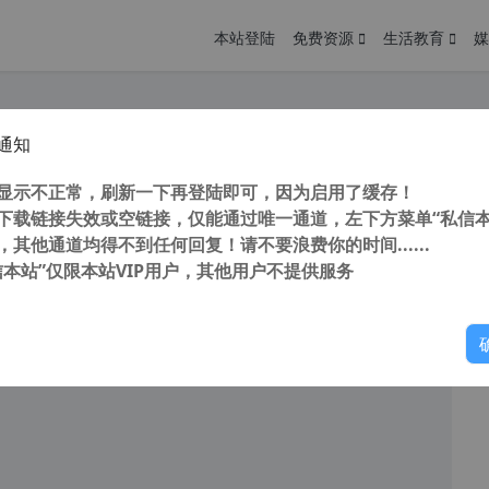
本站登陆
免费资源
生活教育
媒
通知
故宫 在线游览故宫 让你不花一花钱游故宫
您
明： 转载自 cnorg.12hp.de 注意： 由于网站空间位于国
显示不正常，刷新一下再登陆即可，因为启用了缓存！
访问高...
下载链接失效或空链接，仅能通过唯一通道，左下方菜单“私信本
，其他通道均得不到任何回复！请不要浪费你的时间......
信本站”仅限本站VIP用户，其他用户不提供服务
你
阅读
2026年2月15日