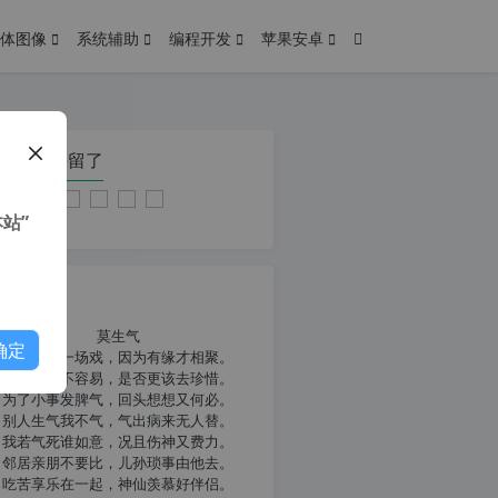
体图像
系统辅助
编程开发
苹果安卓
在本页停留了
站”
我共勉
莫生气
确定
人生就像一场戏，因为有缘才相聚。
相扶到老不容易，是否更该去珍惜。
为了小事发脾气，回头想想又何必。
别人生气我不气，气出病来无人替。
我若气死谁如意，况且伤神又费力。
邻居亲朋不要比，儿孙琐事由他去。
吃苦享乐在一起，神仙羡慕好伴侣。