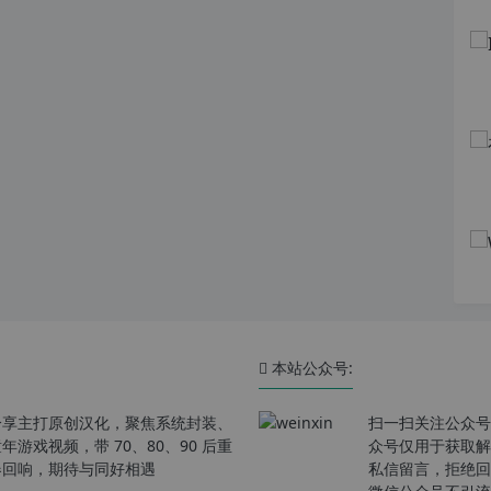
本站公众号:
分享主打原创汉化，聚焦系统封装、
扫一扫关注公众号
戏视频，带 70、80、90 后重
众号仅用于获取解
春回响，期待与同好相遇
私信留言，拒绝回