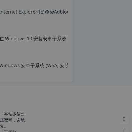
转
载
自
c
n
o
r
g.
1
2
Win
h
p.
原
d
创
e
文
注
章，
意：
转
由
载
于
请
网
注
站
明：
空
转
，本站微信公
间
载
压密码，谢绝
位
自
复。
于
c
国