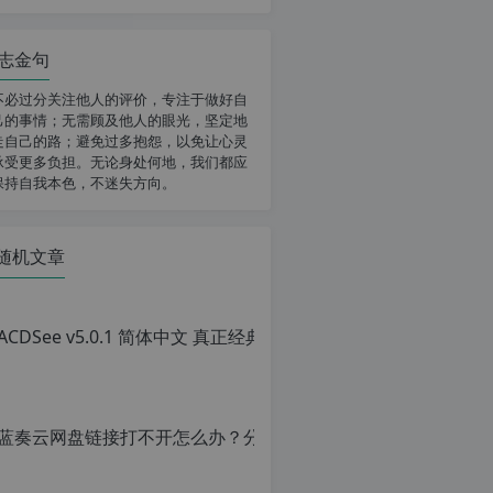
志金句
不必过分关注他人的评价，专注于做好自
己的事情；无需顾及他人的眼光，坚定地
走自己的路；避免过多抱怨，以免让心灵
承受更多负担。无论身处何地，我们都应
保持自我本色，不迷失方向。
随机文章
ACD
原
创
文
章，
转
载
请
注
明：