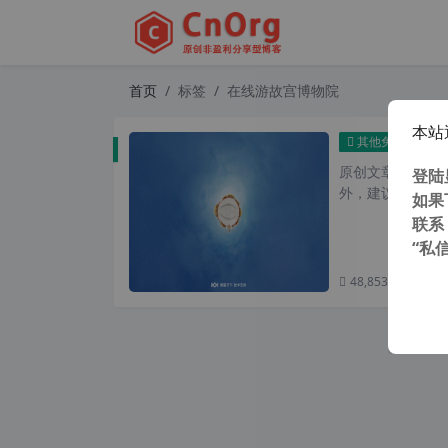
首页
标签
在线游故宫博物院
本站
全景
其他免费
原创文章，转载请注
登陆
外，建议避开晚上的
如果
联系
“私
48,853 次浏览
次