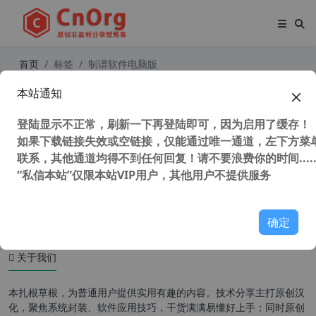
首页
标签
制谱软件电脑版
本站通知
Avid Sibelius Ultimate 2022.9 Build
1464 中文版 爱维德西贝柳斯 五线谱
登陆显示不正常，刷新一下再登陆即可，因为启用了缓存！
打谱软件 制谱软件 音乐制谱软件
如果下载链接失效或空链接，仅能通过唯一通道，左下方菜单
联系，其他通道均得不到任何回复！请不要浪费你的时间.....
“私信本站”仅限本站VIP用户，其他用户不提供服务
56,323 次浏览
媒体工具
确定
关于我们
本扎根草根，为普通用户提供实用有趣的内容。技术分享主打原创汉
化，聚焦系统封装、软件应用技巧，干货满满易懂好上手；同时原创