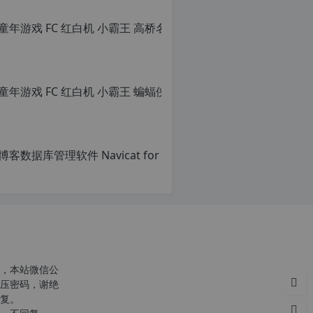
转
转
载
载
自
请
c
注
n
明：
o
转
r
载
g.
自
1
c
2
n
h
o
p.
r
d
g.
e
1
c
注
2
意：
h
由
p.
r
于
d
g
网
e
站
注
空
意：
，本站微信公
间
由
p
压密码，谢绝
位
于
复。
于
网
国
站