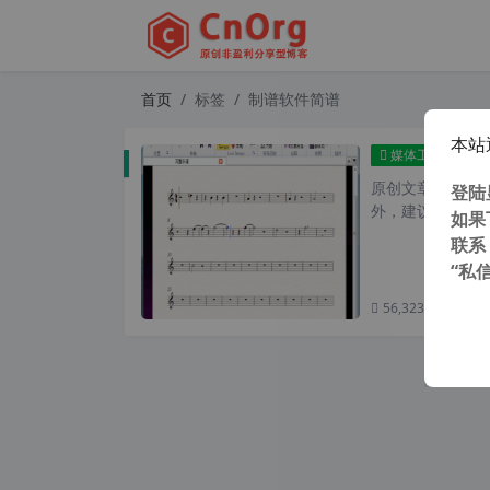
首页
标签
制谱软件简谱
本站
Avid 
媒体工具
原创文章，转载请注
登陆
外，建议避开晚上
如果
联系
“私
56,323 次浏览
次