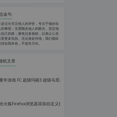
志金句
不必过分关注他人的评价，专注于做好自
己的事情；无需顾及他人的眼光，坚定地
走自己的路；避免过多抱怨，以免让心灵
承受更多负担。无论身处何地，我们都应
保持自我本色，不迷失方向。
随机文章
童年游戏 FC
原
创
文
章，
给火狐Fi
转
载
原
请
创
注
文
明：
章，