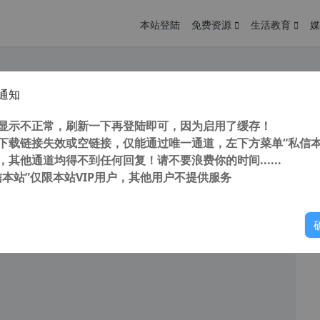
本站登陆
免费资源
生活教育
媒
通知
Sibelius Ultimate 2022.9 Build 1464 中文版 爱维德西贝柳斯 五线谱打谱软件 制谱软件 音乐制谱软件
您
明： 转载自cnorg.12hp.de 注意：由于网站空间位于国
显示不正常，刷新一下再登陆即可，因为启用了缓存！
的访问高峰期...
下载链接失效或空链接，仅能通过唯一通道，左下方菜单“私信本
，其他通道均得不到任何回复！请不要浪费你的时间......
信本站”仅限本站VIP用户，其他用户不提供服务
你
阅读
2025年12月21日