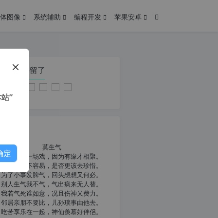
体图像
系统辅助
编程开发
苹果安卓
在本页停留了
站”
我共勉
莫生气
确定
人生就像一场戏，因为有缘才相聚。
相扶到老不容易，是否更该去珍惜。
为了小事发脾气，回头想想又何必。
别人生气我不气，气出病来无人替。
我若气死谁如意，况且伤神又费力。
邻居亲朋不要比，儿孙琐事由他去。
吃苦享乐在一起，神仙羡慕好伴侣。