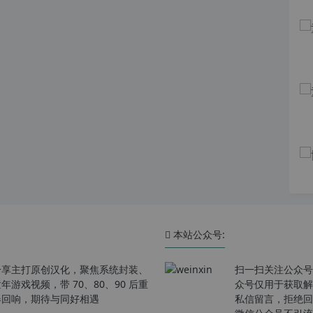
本站公众号:
分享主打原创汉化，聚焦系统封装、
扫一扫关注公众号
戏视频，带 70、80、90 后重
众号仅用于获取解
春回响，期待与同好相遇
私信留言，拒绝回