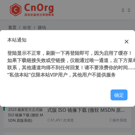
首页
标签
赚钱
本站通知
Oxy.cloud 来自俄国的可赚钱无限空
间网盘 限制100M文件大小国内上传
登陆显示不正常，刷新一下再登陆即可，因为启用了缓存！
和下载速度快
如果下载链接失效或空链接，仅能通过唯一通道，左下方菜单
联系，其他通道均得不到任何回复！请不要浪费你的时间.....
“私信本站”仅限本站VIP用户，其他用户不提供服务
34,153 次浏览
免费空间
确定
微软 Win11 Build 22523 最新官方正
式版 ISO 镜像下载 (微软 MSDN 原版
系统)
61,451 次浏览
操作系统