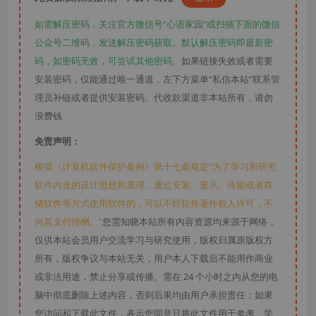
如需解压密码，关注官方微信号“心语家园“或扫描下面的微信
公众号二维码，发送解压密码获取。默认解压密码即最新密
码，如密码无效，可尝试其他密码。
如果链接失效或者需要
安装密码，仅能通过唯一通道，左下方菜单“私信本站”联系管
理员补链或者提供安装密码。代收款渠道非本站所有，请勿
浪费钱
免责声明：
根据《计算机软件保护条例》第十七条规定“为了学习和研究
软件内含的设计思想和原理，通过安装、显示、传输或者存
储软件等方式使用软件的，可以不经软件著作权人许可，不
向其支付报酬。”
您需知晓本站所有内容资源均来源于网络，
仅供本站会员用户交流学习与研究使用，版权归属原版权方
所有，版权争议与本站无关，用户本人下载后不能用作商业
或非法用途，禁止分享或传播。需在 24 个小时之内从您的电
脑中彻底删除上述内容，否则后果均由用户承担责任；如果
您访问和下载此文件，表示您同意只将此文件用于参考、学