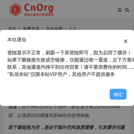
首页
免费资源
其他免费
正文
本站通知
如何通过360有钱联盟，每天赚取50
0元？邀请好友就能获得佣金奖励！
登陆显示不正常，刷新一下再登陆即可，因为启用了缓存！
如果下载链接失效或空链接，仅能通过唯一通道，左下方菜单
联系，其他通道均得不到任何回复！请不要浪费你的时间.....
30,300 次浏览
次阅读
“私信本站”仅限本站VIP用户，其他用户不提供服务
共计 511 个字符，预计需要花费 2 分钟才能阅读完成。
确定
原创文章，转载请注明：
转载自
cnorg.12hp.de
注意：
由于网站空间位于国外，建议避开晚上的访问高峰
期，以免因访问缓慢而影响你的使用体验。
若下载链接为空，是由于国外空间速度缓慢，引发缓存问题