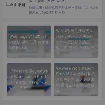
07-03发表，共计1323字。
转载说明：
除特殊说明外本站文章皆由CC-4.0协
议发布，转载请注明出处。
Win10系统注册表无法
WinImage V11.00 汉化
修改，提示：无法保存
中文版 磁盘工具 镜像管
对xxxx权限所作的更
理制作工具
改。拒绝访问 的解决办
法
VMware Workstation
VMWare虚拟机 VMwa
Pro v16.2.4 威睿虚拟机
re Workstation Pro 10
及历史版本 永久激活密
-17 正式版 支持winxp-
钥 最后支持虚拟磁盘版
win11系统
本