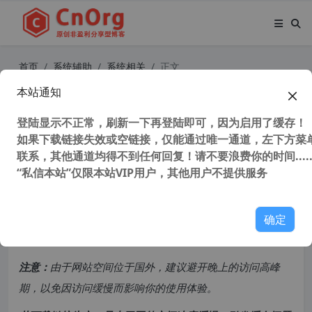
首页
系统辅助
系统相关
正文
本站通知
WinUtilities Professional Edition v1
5.87 (系统优化工具) 专业注册版－ 解
登陆显示不正常，刷新一下再登陆即可，因为启用了缓存！
如果下载链接失效或空链接，仅能通过唯一通道，左下方菜单
决电脑卡顿！
联系，其他通道均得不到任何回复！请不要浪费你的时间.....
“私信本站”仅限本站VIP用户，其他用户不提供服务
123,984 次浏览
次阅读
共计 1323 个字符，预计需要花费 4 分钟才能阅读完成。
确定
原创文章，转载请注明：
转载自
cnorg.12hp.de
注意：
由于网站空间位于国外，建议避开晚上的访问高峰
期，以免因访问缓慢而影响你的使用体验。