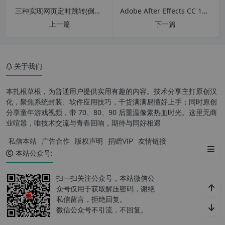
三种实现网页定时跳转(倒计时跳转)代码
Adobe After Effects CC 12.0.0.404 简体中文绿色版仅支持win7以上系统
上一篇
下一篇
关于我们
本扎根草根，为普通用户提供实用有趣的内容。技术分享主打原创汉
化，聚焦系统封装、软件应用技巧，干货满满易懂好上手；同时原创
WinUtilities Professional 软件
分享童年游戏视频，带 70、80、90 后重温像素热血时光。这里无商
特色
业喧嚣，唯技术交流与青春回响，期待与同好相遇
私信本站
广告合作
版权声明
捐赠VIP
友情链接
下载地址：
本站公众号:
扫一扫关注公众号，本站微信公
众号仅用于获取解压密码，谢绝
私信留言，拒绝回复。
微信公众号不引流，不回复。