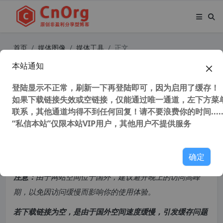
首页
媒体图像
媒体工具
正文
本站通知
高清屏幕录像工具 Bandicam 6.0.4.2
024 中文多国语言特别版
登陆显示不正常，刷新一下再登陆即可，因为启用了缓存！
如果下载链接失效或空链接，仅能通过唯一通道，左下方菜单
联系，其他通道均得不到任何回复！请不要浪费你的时间.....
103,733 次浏览
次阅读
“私信本站”仅限本站VIP用户，其他用户不提供服务
共计 1631 个字符，预计需要花费 5 分钟才能阅读完成。
确定
原创文章，转载请注明：
转载自
cnorg.12hp.de
注意：
由于网站空间位于国外，建议避开晚上的访问高峰
期，以免因访问缓慢而影响你的使用体验。
若下载链接为空，是由于国外空间速度缓慢，引发缓存问题