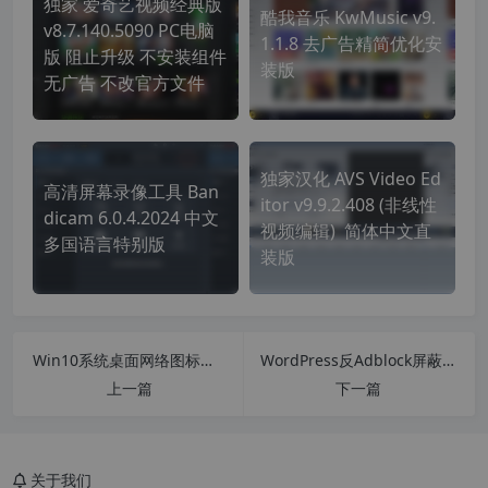
独家 爱奇艺视频经典版
酷我音乐 KwMusic v9.
v8.7.140.5090 PC电脑
1.1.8 去广告精简优化安
版 阻止升级 不安装组件
装版
无广告 不改官方文件
独家汉化 AVS Video Ed
高清屏幕录像工具 Ban
itor v9.9.2.408 (非线性
dicam 6.0.4.2024 中文
视频编辑) 简体中文直
多国语言特别版
装版
Win10系统桌面网络图标变成英文 Computers and Devices 的解决办法
WordPress反Adblock屏蔽插件 DeBlocker – Anti AdBlock v3.1.6汉化版
上一篇
下一篇
关于我们