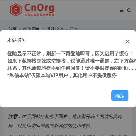
首页
媒体图像
设计软件
正文
本站通知
Adobe PhotoShop 2024 25.2.0 (PS
2024) 中文正式版 附Neural Filters
登陆显示不正常，刷新一下再登陆即可，因为启用了缓存！
如果下载链接失效或空链接，仅能通过唯一通道，左下方菜单
神经网络滤镜
联系，其他通道均得不到任何回复！请不要浪费你的时间.....
“私信本站”仅限本站VIP用户，其他用户不提供服务
28,907 次浏览
次阅读
共计 4281 个字符，预计需要花费 11 分钟才能阅读完成。
确定
原创文章，转载请注明：
转载自
cnorg.12hp.de
注意：
由于网站空间位于国外，建议避开晚上的访问高峰
期，以免因访问缓慢而影响你的使用体验。