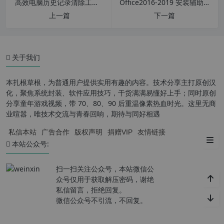
高效电脑历史记录清除工具 CleanAfterMe v1.37 汉化中文绿色版
Office2016-2019 安装辅助工具 Office Tool Plus v8.3.1 正式版
Photoshop 2024 新增功能
上一篇
下一篇
新版 PS2024 AI 25.2 Photosho
p 和神奇滤镜已上线！
关于我们
新安装的 PS2024 卡到崩溃？这
几个办法能解决
本扎根草根，为普通用户提供实用有趣的内容。技术分享主打原创汉
PS 最强工具之一，神经网络滤
化，聚焦系统封装、软件应用技巧，干货满满易懂好上手；同时原创
镜离线安装包，支持 winPS 2024 的
分享童年游戏视频，带 70、80、90 后重温像素热血时光。这里无商
Neural Filters 神经滤镜
业喧嚣，唯技术交流与青春回响，期待与同好相遇
私信本站
广告合作
版权声明
捐赠VIP
友情链接
资源下载链接：
本站公众号:
扫一扫关注公众号，本站微信公
众号仅用于获取解压密码，谢绝
私信留言，拒绝回复。
微信公众号不引流，不回复。