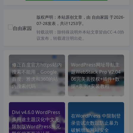
版权声明：
本站原创文章，由
自由家园
于2026-
07-28发表，共计1253字。
转载说明：
除特殊说明外本站文章皆由CC-4.0协
议发布，转载请注明出处。
修正百度官方https站内
WordPress网址导航主
搜索不能用，Google、
题WebStack Pro V2.04
百度、雅虎和360的站
06完美去授权+插件+数
内搜索代码
据+亲测+安装教程
Divi v4.6.0 WordPress
在WordPress 中限制登
多用途主题汉化中文无
录尝试次数以防止暴力
限制版WordPress所见
破解增加网站安全