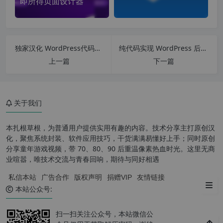
即所得页面设计器
独家汉化 WordPress代码片段插件 WPCode Lite 2.3.0 汉化中文版 再也不用为了个小功能而修改主题了
纯代码实现 WordPress 后台登录添加验证码功能(实测有效)
上一篇
下一篇
关于我们
本扎根草根，为普通用户提供实用有趣的内容。技术分享主打原创汉
方法 1：在用户资料中设置默认
化，聚焦系统封装、软件应用技巧，干货满满易懂好上手；同时原创
头像
分享童年游戏视频，带 70、80、90 后重温像素热血时光。这里无商
业喧嚣，唯技术交流与青春回响，期待与同好相遇
方法 2：通过代码替换 Gravatar
私信本站
广告合作
版权声明
捐赠VIP
友情链接
头像
本站公众号:
扫一扫关注公众号，本站微信公