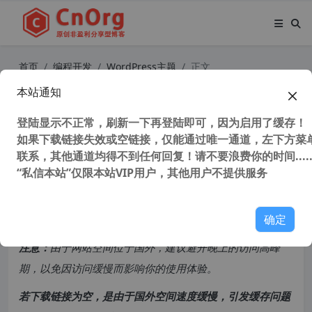
首页
编程开发
WordPress主题
正文
本站通知
WordPress 如何把 gravatar 头像强
制替换为自定义头像
登陆显示不正常，刷新一下再登陆即可，因为启用了缓存！
如果下载链接失效或空链接，仅能通过唯一通道，左下方菜单
联系，其他通道均得不到任何回复！请不要浪费你的时间.....
49,790 次浏览
次阅读
“私信本站”仅限本站VIP用户，其他用户不提供服务
共计 1253 个字符，预计需要花费 4 分钟才能阅读完成。
确定
原创文章，转载请注明：
转载自
cnorg.12hp.de
注意：
由于网站空间位于国外，建议避开晚上的访问高峰
期，以免因访问缓慢而影响你的使用体验。
若下载链接为空，是由于国外空间速度缓慢，引发缓存问题