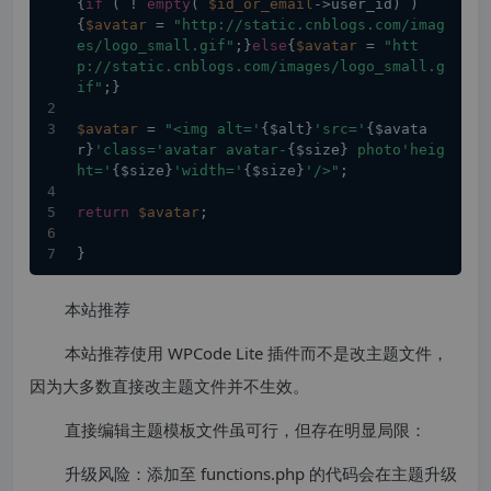
{
if
 ( ! 
empty
( 
$id_or_email
->user_id) ) 
{
$avatar
 = 
"http://static.cnblogs.com/imag
es/logo_small.gif"
;}
else
{
$avatar
 = 
"htt
p://static.cnblogs.com/images/logo_small.g
if"
;}
$avatar
 = 
"<img alt='
{$alt}
'src='
{$avata
r}
'class='avatar avatar-
{$size}
 photo'heig
ht='
{$size}
'width='
{$size}
'/>"
;
return
$avatar
;
}
本站推荐
本站推荐使用 WPCode Lite 插件而不是改主题文件，
因为大多数直接改主题文件并不生效。
直接编辑主题模板文件虽可行，但存在明显局限：
升级风险：添加至 functions.php 的代码会在主题升级