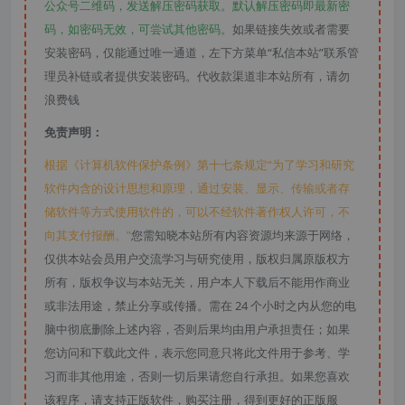
公众号二维码，发送解压密码获取。默认解压密码即最新密
码，如密码无效，可尝试其他密码。
如果链接失效或者需要
安装密码，仅能通过唯一通道，左下方菜单“私信本站”联系管
理员补链或者提供安装密码。代收款渠道非本站所有，请勿
浪费钱
免责声明：
根据《计算机软件保护条例》第十七条规定“为了学习和研究
软件内含的设计思想和原理，通过安装、显示、传输或者存
储软件等方式使用软件的，可以不经软件著作权人许可，不
向其支付报酬。”
您需知晓本站所有内容资源均来源于网络，
仅供本站会员用户交流学习与研究使用，版权归属原版权方
所有，版权争议与本站无关，用户本人下载后不能用作商业
或非法用途，禁止分享或传播。需在 24 个小时之内从您的电
脑中彻底删除上述内容，否则后果均由用户承担责任；如果
您访问和下载此文件，表示您同意只将此文件用于参考、学
习而非其他用途，否则一切后果请您自行承担。如果您喜欢
该程序，请支持正版软件，购买注册，得到更好的正版服