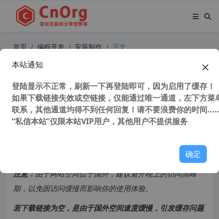
首页
编程开发
安装制作
正文
本站通知
独家汉化 Softany WinCHM v5.524
专业中文汉化版 CHM制作编辑器
登陆显示不正常，刷新一下再登陆即可，因为启用了缓存！
如果下载链接失效或空链接，仅能通过唯一通道，左下方菜单
联系，其他通道均得不到任何回复！请不要浪费你的时间.....
150,010 次浏览
次阅读
“私信本站”仅限本站VIP用户，其他用户不提供服务
共计 923 个字符，预计需要花费 3 分钟才能阅读完成。
确定
原创文章，转载请注明：
转载自
cnorg.12hp.de
注意：
由于网站空间位于国外，建议避开晚上的访问高峰
期，以免因访问缓慢而影响你的使用体验。
若下载链接为空，是由于国外空间速度缓慢，引发缓存问题