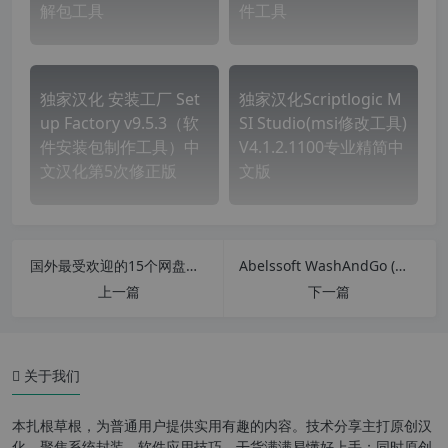
解包工具
件工具
独家汉化 安装工厂 Set
独家汉化Scriptlogic M
up Factory v9.5.3（软
SI Studio(msi修改工具)
件安装包制作工具）中
V4.1.2.1100专业精简中
文汉化第5次修正版
文版
国外最受欢迎的15个网盘网站
Abelssoft WashAndGo (系统垃圾清理工具) v27.12. 43747 汉化中文版
上一篇
下一篇
关于我们
本扎根草根，为普通用户提供实用有趣的内容。技术分享主打原创汉
化，聚焦系统封装、软件应用技巧，干货满满易懂好上手；同时原创