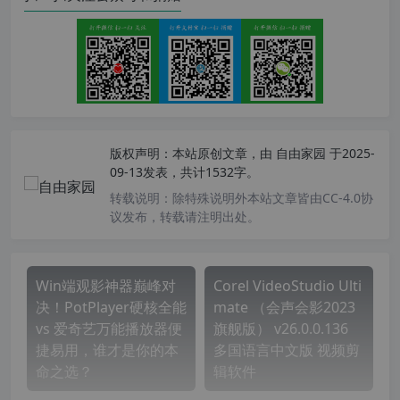
版权声明：
本站原创文章，由
自由家园
于2025-
09-13发表，共计1532字。
转载说明：
除特殊说明外本站文章皆由CC-4.0协
议发布，转载请注明出处。
Win端观影神器巅峰对
Corel VideoStudio Ulti
决！PotPlayer硬核全能
mate （会声会影2023
vs 爱奇艺万能播放器便
旗舰版） v26.0.0.136
捷易用，谁才是你的本
多国语言中文版 视频剪
命之选？
辑软件