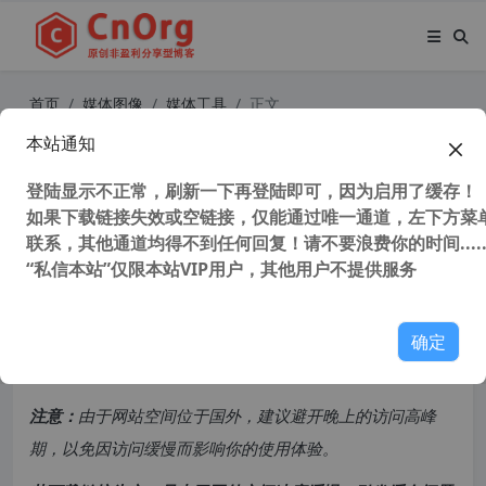
首页
媒体图像
媒体工具
正文
本站通知
威力导演21 旗舰版 CyberLink Powe
rDirector Ultimate 21.5.2929.0 非
登陆显示不正常，刷新一下再登陆即可，因为启用了缓存！
如果下载链接失效或空链接，仅能通过唯一通道，左下方菜单
线性视频剪辑软件 汉化中文版
联系，其他通道均得不到任何回复！请不要浪费你的时间.....
“私信本站”仅限本站VIP用户，其他用户不提供服务
84,538 次浏览
次阅读
共计 1532 个字符，预计需要花费 4 分钟才能阅读完成。
确定
原创文章，转载请注明：
转载自
cnorg.12hp.de
注意：
由于网站空间位于国外，建议避开晚上的访问高峰
期，以免因访问缓慢而影响你的使用体验。