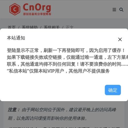
首页
系统辅助
系统相关
正文
本站通知
避免系统重装的繁琐！掌握五种Win1
1/Win10命令提示符的修复方案，简
登陆显示不正常，刷新一下再登陆即可，因为启用了缓存！
如果下载链接失效或空链接，仅能通过唯一通道，左下方菜单
单高效！
联系，其他通道均得不到任何回复！请不要浪费你的时间.....
“私信本站”仅限本站VIP用户，其他用户不提供服务
1,631 次浏览
次阅读
共计 2360 个字符，预计需要花费 6 分钟才能阅读完成。
确定
原创文章，转载请注明：
转载自
cnorg.12hp.de
注意：
由于网站空间位于国外，建议避开晚上的访问高峰
期，以免因访问缓慢而影响你的使用体验。