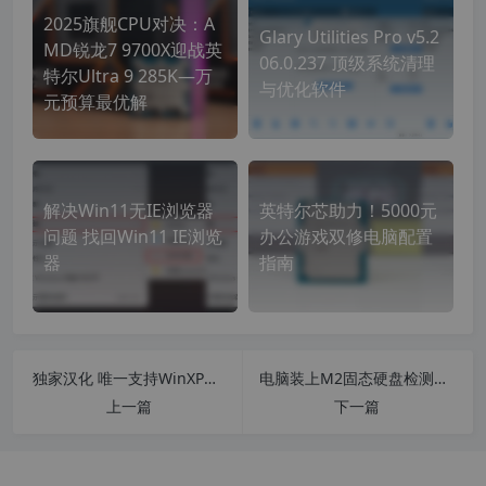
2025旗舰CPU对决‌：A
Glary Utilities Pro v5.2
MD锐龙7 9700X迎战英
06.0.237 顶级系统清理
特尔Ultra 9 285K—万
与优化软件
元预算最优解
解决Win11无IE浏览器
英特尔芯助力！5000元
问题 找回Win11 IE浏览
办公游戏双修电脑配置
器
指南
独家汉化 唯一支持WinXP浏览器Chrome内核 Supermium v124.0.6367.245 for winxp 中文版
电脑装上M2固态硬盘检测不到怎么办？不同情况下的12种解决方法！
上一篇
下一篇