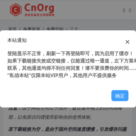
首页
免费资源
免费空间
正文
本站通知
德国ResellerCluster免费主机托管怎
样注册免费主机分销商
登陆显示不正常，刷新一下再登陆即可，因为启用了缓存！
如果下载链接失效或空链接，仅能通过唯一通道，左下方菜单
联系，其他通道均得不到任何回复！请不要浪费你的时间.....
31,617 次浏览
次阅读
“私信本站”仅限本站VIP用户，其他用户不提供服务
共计 1506 个字符，预计需要花费 4 分钟才能阅读完成。
确定
原创文章，转载请注明：
转载自
cnorg.12hp.de
注意：
由于网站空间位于国外，建议避开晚上的访问高峰
期，以免因访问缓慢而影响你的使用体验。
若下载链接为空，是由于国外空间速度缓慢，引发缓存问题