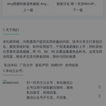
Any视频转换器终极版 Any Video Converter Ultimate v7.1.7 全能视频剪切编辑转换软件
独家汉化 唯一支持WinXP浏览器Chrome内核 Supermium v124.0.6367.245 for winxp 中文版
上一篇
下一篇
关于我们
本扎根草根，为普通用户提供实用有趣的内容。技术分享主打原创汉
化，聚焦系统封装、软件应用技巧，干货满满易懂好上手；同时原创
分享童年游戏视频，带 70、80、90 后重温像素热血时光。这里无商
业喧嚣，唯技术交流与青春回响，期待与同好相遇
私信本站
广告合作
版权声明
捐赠VIP
友情链接
本站公众号:
扫一扫关注公众号，本站微信公
众号仅用于获取解压密码，谢绝
私信留言，拒绝回复。
微信公众号不引流，不回复。