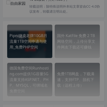
转载说明：
除特殊说明外本站文章皆由CC-4.0协
议发布，转载请注明出处。
Pipni捷克老牌10GB月
国外 KatFile 免费 2 TB
流量1TB空间申请与使
网络空间，上传分享文
用_免费PHP空间
件网友下载还可赚钱
德国免费空间Runhosti
ng.com提供1G容量5G
免费1TB网盘，下载满
流量支持ASP.NET、PH
速，支持FTP、脱机下
P、MYSQL，可绑域名
载（远程上传）
免费空间