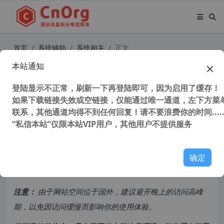
首页
系统辅助
系统相关
正文
本站通知
2025桌面游戏处理器‌ 酷睿i7-14700K
对比锐龙7 9700X：游戏办公性能大
登陆显示不正常，刷新一下再登陆即可，因为启用了缓存！
如果下载链接失效或空链接，仅能通过唯一通道，左下方菜单
比拼
联系，其他通道均得不到任何回复！请不要浪费你的时间.....
“私信本站”仅限本站VIP用户，其他用户不提供服务
8,434 次浏览
次阅读
共计 1626 个字符，预计需要花费 5 分钟才能阅读完成。
确定
原创文章，转载请注明：
转载自
cnorg.12hp.de
注意：
由于网站空间位于国外，建议避开晚上的访问高峰
期，以免因访问缓慢而影响你的使用体验。