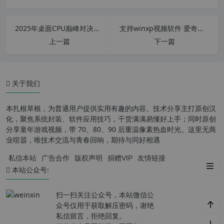
2025年桌面CPU巅峰对决：锐龙7 9700X vs 酷睿Ultra 7 265K—架构、能效与性能全方位解析
支持winxp视频软件 爱奇艺视频播放器PC版 v7.8.118.2140 官方版
上一篇
下一篇
关于我们
本扎根草根，为普通用户提供实用有趣的内容。技术分享主打原创汉
化，聚焦系统封装、软件应用技巧，干货满满易懂好上手；同时原创
分享童年游戏视频，带 70、80、90 后重温像素热血时光。这里无商
业喧嚣，唯技术交流与青春回响，期待与同好相遇
私信本站
广告合作
版权声明
捐赠VIP
友情链接
处理器参数对比
本站公众号:
扫一扫关注公众号，本站微信公
众号仅用于获取解压密码，谢绝
私信留言，拒绝回复。