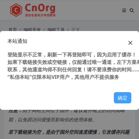
首页
编程开发
编程工具
正文
本站通知
独家汉化 010 Editor v14.0.1 x64 中
文直装版 专业文本/十六进制编辑器
登陆显示不正常，刷新一下再登陆即可，因为启用了缓存！
如果下载链接失效或空链接，仅能通过唯一通道，左下方菜单
联系，其他通道均得不到任何回复！请不要浪费你的时间.....
58,110 次浏览
次阅读
“私信本站”仅限本站VIP用户，其他用户不提供服务
共计 2776 个字符，预计需要花费 7 分钟才能阅读完成。
确定
原创文章，转载请注明：
转载自
cnorg.12hp.de
注意：
由于网站空间位于国外，建议避开晚上的访问高峰
期，以免因访问缓慢而影响你的使用体验。
若下载链接为空，是由于国外空间速度缓慢，引发缓存问题