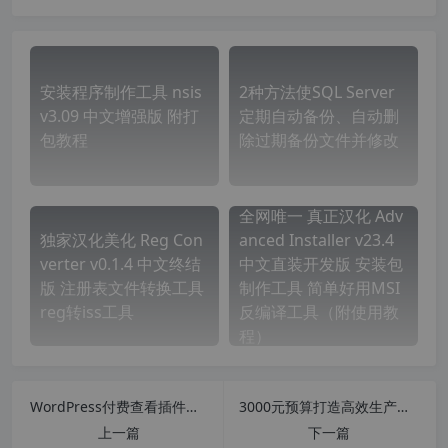
安装程序制作工具 nsis
2种方法使SQL Server
v3.09 中文增强版 附打
定期自动备份、自动删
包教程
除过期备份文件并修改
全网唯一 真正汉化 Adv
独家汉化美化 Reg Con
anced Installer v23.4
verter v0.1.4 中文终结
中文直装开发版 安装包
版 注册表文件转换工具
制作工具 简单好用MSI
reg转iss工具
反编译工具（附使用教
程）
WordPress付费查看插件免登录付费查看内容/付费下载资源WPPAY1.1无限制版
3000元预算打造高效生产力电脑！多核猛兽来袭，性价比终结万元时代
上一篇
下一篇