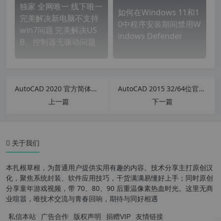
独家 全网唯一 线下唯一
如何在Windows 11和1
完美解决新电脑不支持
0中程序安装期间禁用W
win7问题 完美解决US
indows Defender
B、控制器无驱动问题
AutoCAD 2020 官方简体中文正式版(含注册机+安装密钥+激活教程)
AutoCAD 2015 32/64位官方简体中文正式版(含注册机+安装密钥+激活教程)
上一篇
下一篇
关于我们
本扎根草根，为普通用户提供实用有趣的内容。技术分享主打原创汉
化，聚焦系统封装、软件应用技巧，干货满满易懂好上手；同时原创
分享童年游戏视频，带 70、80、90 后重温像素热血时光。这里无商
Aiseesoft FoneTrans 软件特色
业喧嚣，唯技术交流与青春回响，期待与同好相遇
私信本站
广告合作
版权声明
捐赠VIP
友情链接
Aiseesoft FoneTrans 使用方法