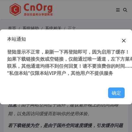
首页
系统辅助
系统相关
正文
本站通知
Aiseesoft FoneTrans v9.3.10 中文特
别版 IOS设备管理软件
登陆显示不正常，刷新一下再登陆即可，因为启用了缓存！
如果下载链接失效或空链接，仅能通过唯一通道，左下方菜单
联系，其他通道均得不到任何回复！请不要浪费你的时间.....
44,662 次浏览
次阅读
“私信本站”仅限本站VIP用户，其他用户不提供服务
共计 1423 个字符，预计需要花费 4 分钟才能阅读完成。
确定
原创文章，转载请注明：
转载自
cnorg.12hp.de
注意：
由于网站空间位于国外，建议避开晚上的访问高峰
期，以免因访问缓慢而影响你的使用体验。
若下载链接为空，是由于国外空间速度缓慢，引发缓存问题