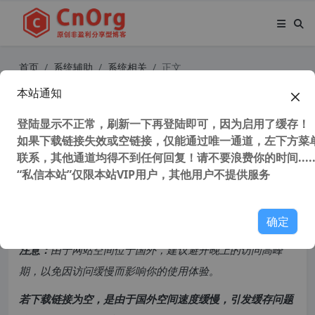
首页
系统辅助
系统相关
正文
本站通知
EasyUEFI Enterprise (windows启动
项管理工具) v5.1 中文企业破解版
登陆显示不正常，刷新一下再登陆即可，因为启用了缓存！
如果下载链接失效或空链接，仅能通过唯一通道，左下方菜单
联系，其他通道均得不到任何回复！请不要浪费你的时间.....
42,208 次浏览
次阅读
“私信本站”仅限本站VIP用户，其他用户不提供服务
共计 2931 个字符，预计需要花费 8 分钟才能阅读完成。
确定
原创文章，转载请注明：
转载自
cnorg.12hp.de
注意：
由于网站空间位于国外，建议避开晚上的访问高峰
期，以免因访问缓慢而影响你的使用体验。
若下载链接为空，是由于国外空间速度缓慢，引发缓存问题