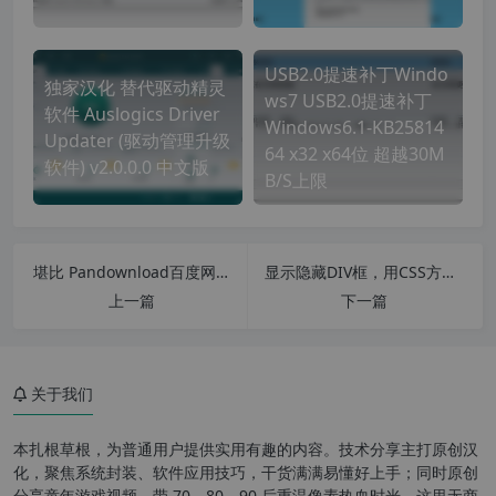
USB2.0提速补丁Windo
独家汉化 替代驱动精灵
ws7 USB2.0提速补丁
软件 Auslogics Driver
Windows6.1-KB25814
Updater (驱动管理升级
64 x32 x64位 超越30M
软件) v2.0.0.0 中文版
B/S上限
堪比 Pandownload百度网盘不限速下载工具 KinhDown 3.0 [0.9.6]
显示隐藏DIV框，用CSS方法让元素可见不可见
上一篇
下一篇
软件特点
easyuefi 使用教程
关于我们
功能介绍
本扎根草根，为普通用户提供实用有趣的内容。技术分享主打原创汉
安装激活教程
化，聚焦系统封装、软件应用技巧，干货满满易懂好上手；同时原创
分享童年游戏视频，带 70、80、90 后重温像素热血时光。这里无商