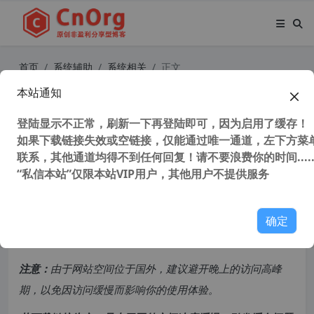
首页
系统辅助
系统相关
正文
本站通知
独家汉化 Total Uninstall v7.4.0.650
简体中文专业版 完全卸载工具 绿色
登陆显示不正常，刷新一下再登陆即可，因为启用了缓存！
如果下载链接失效或空链接，仅能通过唯一通道，左下方菜单
软件制作工具
联系，其他通道均得不到任何回复！请不要浪费你的时间.....
“私信本站”仅限本站VIP用户，其他用户不提供服务
47,109 次浏览
次阅读
共计 1109 个字符，预计需要花费 3 分钟才能阅读完成。
确定
原创文章，转载请注明：
转载自
cnorg.12hp.de
注意：
由于网站空间位于国外，建议避开晚上的访问高峰
期，以免因访问缓慢而影响你的使用体验。