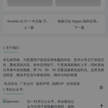
Xnview v2.51.1 中文版 万能看图工具 真正解决Win10可打印文档不能打印图片问题
独家汉化 9apps 国外应用商店 app v4.1.6.16 安卓版 汉化中文版
上一篇
下一篇
关于我们
本扎根草根，为普通用户提供实用有趣的内容。技术分享主打原创汉
化，聚焦系统封装、软件应用技巧，干货满满易懂好上手；同时原创
分享童年游戏视频，带 70、80、90 后重温像素热血时光。这里无商
功能介绍
业喧嚣，唯技术交流与青春回响，期待与同好相遇
私信本站
广告合作
版权声明
捐赠VIP
友情链接
软件特点
本站公众号:
扫一扫关注公众号，本站微信公
众号仅用于获取解压密码，谢绝