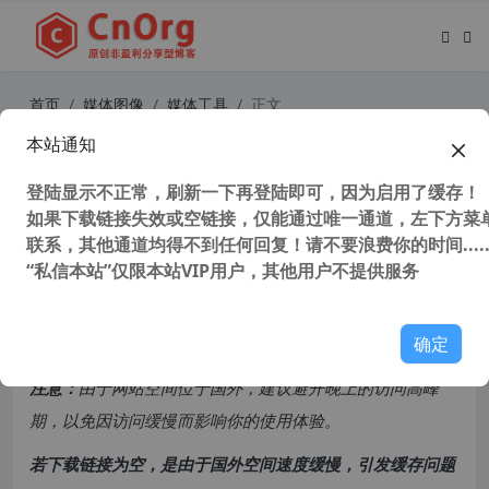
首页
媒体图像
媒体工具
正文
本站通知
酷狗音乐 KUGOU v10.0.21 PC电脑
版 去广告精简优化安装版
登陆显示不正常，刷新一下再登陆即可，因为启用了缓存！
如果下载链接失效或空链接，仅能通过唯一通道，左下方菜单
联系，其他通道均得不到任何回复！请不要浪费你的时间.....
119,827 次浏览
次阅读
“私信本站”仅限本站VIP用户，其他用户不提供服务
共计 1195 个字符，预计需要花费 3 分钟才能阅读完成。
确定
原创文章，转载请注明：
转载自
cnorg.12hp.de
注意：
由于网站空间位于国外，建议避开晚上的访问高峰
期，以免因访问缓慢而影响你的使用体验。
若下载链接为空，是由于国外空间速度缓慢，引发缓存问题