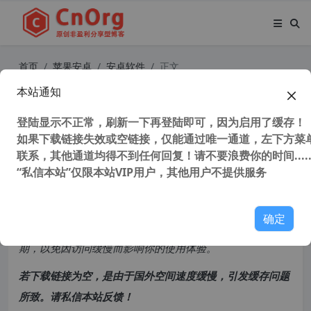
首页
苹果安卓
安卓软件
正文
本站通知
Via浏览器安卓版 v4.6.0官方版
登陆显示不正常，刷新一下再登陆即可，因为启用了缓存！
如果下载链接失效或空链接，仅能通过唯一通道，左下方菜单
36,737 次浏览
次阅读
联系，其他通道均得不到任何回复！请不要浪费你的时间.....
共计 2079 个字符，预计需要花费 6 分钟才能阅读完成。
“私信本站”仅限本站VIP用户，其他用户不提供服务
原创文章，转载请注明：
转载自
cnorg.12hp.de
确定
注意：
由于网站空间位于国外，建议避开晚上的访问高峰
期，以免因访问缓慢而影响你的使用体验。
若下载链接为空，是由于国外空间速度缓慢，引发缓存问题
所致。请私信本站反馈！