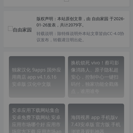
版权声明：
本站原创文章，由
自由家园
于2026-
01-26发表，共计2079字。
转载说明：
除特殊说明外本站文章皆由CC-4.0协
议发布，转载请注明出处。
换机锁死 vivo！蔡司影
独家汉化 9apps 国外应
像消路人、原子隐私超
用商店 app v4.1.6.16
安心，控制中心一键扫
安卓版 汉化中文版
码付，独家功能全戳痛
点，谁用谁夸
安卓应用下载网站集合
安卓免费下载网站 安卓
海阔视界 app 手机版v
应用市场哪个好 应用市
7.43安卓版 官方版 手机
场官方下载 应用市场ap
浏览及观影神器