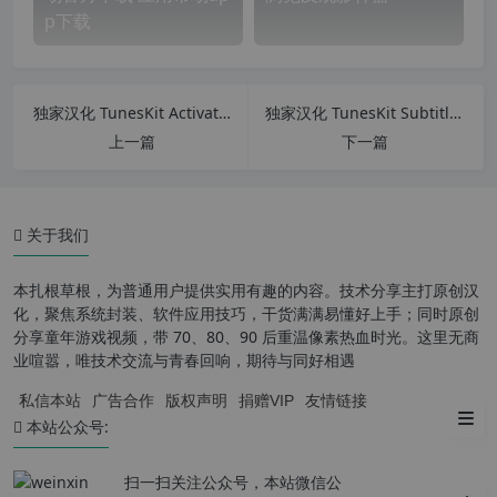
p下载
独家汉化 TunesKit Activation Unlocker 2.0.0.20 中文版 无需 Apple ID 或密码即可轻松绕过 iCloud 激活锁
独家汉化 TunesKit Subtitle Extractor v2.0.0.14 中文版 字幕提取工具
上一篇
下一篇
关于我们
功能特点：
via 浏览器安装脚本说明
本扎根草根，为普通用户提供实用有趣的内容。技术分享主打原创汉
化，聚焦系统封装、软件应用技巧，干货满满易懂好上手；同时原创
via 浏览器和夸克浏览器那个
分享童年游戏视频，带 70、80、90 后重温像素热血时光。这里无商
好？
业喧嚣，唯技术交流与青春回响，期待与同好相遇
私信本站
广告合作
版权声明
捐赠VIP
友情链接
更新日志：
本站公众号:
扫一扫关注公众号，本站微信公