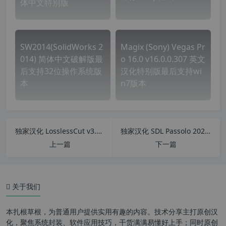
体中文特别版
SW2014(SolidWorks 2
Magix (Sony) Vegas Pr
014) 简体中文破解版最
o 16.0 v16.0.0.307 英文
后支持32位操作系统版
汉化特别版最后支持wi
本
n7版本
独家汉化 LosslessCut v3.56.0 中文版 视频无损分割软件 逆天的超快视频截取切割和合并工具
独家汉化 SDL Passolo 2022 v22.0.254.0 中文汉化版 专业软件汉化工具 软件本地化工具 软件自动翻译工具
上一篇
下一篇
多语言支持
关于我们
在线智能抠图更换图片背景色
本扎根草根，为普通用户提供实用有趣的内容。技术分享主打原创汉
神奇地从照片中删除元素
化，聚焦系统封装、软件应用技巧，干货满满易懂好上手；同时原创