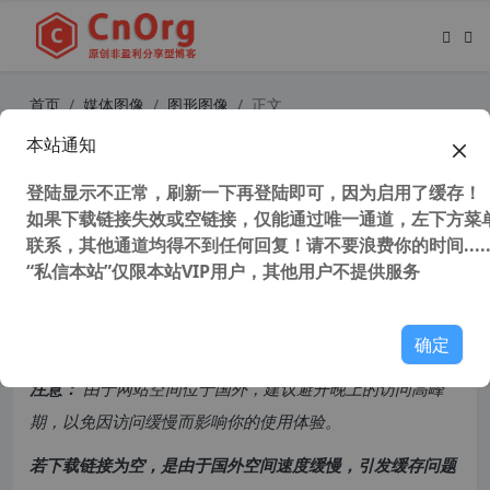
首页
媒体图像
图形图像
正文
本站通知
PhotoKit 强大的免费图片在线编辑器
电脑小白也能用
登陆显示不正常，刷新一下再登陆即可，因为启用了缓存！
如果下载链接失效或空链接，仅能通过唯一通道，左下方菜单
联系，其他通道均得不到任何回复！请不要浪费你的时间.....
42,540 次浏览
次阅读
“私信本站”仅限本站VIP用户，其他用户不提供服务
共计 524 个字符，预计需要花费 2 分钟才能阅读完成。
确定
原创文章，转载请注明：
转载自
cnorg.12hp.de
注意：
由于网站空间位于国外，建议避开晚上的访问高峰
期，以免因访问缓慢而影响你的使用体验。
若下载链接为空，是由于国外空间速度缓慢，引发缓存问题