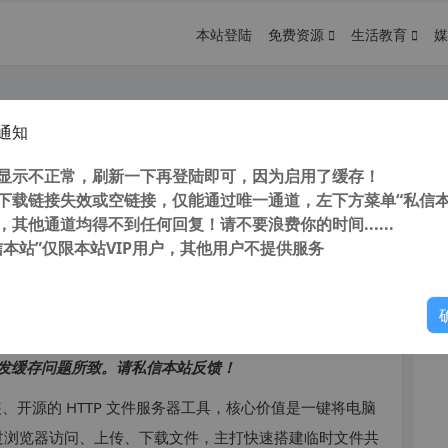
本站登陆
免费资源
生活教育
媒
通知
File Server）详细介绍与操作教程
您
显示不正常，刷新一下再登陆即可，因为启用了缓存！
下载链接失效或空链接，仅能通过唯一通道，左下方菜单“私信本
，其他通道均得不到任何回复！请不要浪费你的时间......
信本站”仅限本站VIP用户，其他用户不提供服务
你
访问高峰期，以免因访问缓慢而影响你的使用体验。
发缓存问题所致。请私信本站反馈！
级、免安装、开源的 HTTP 文件服务器工具，核心价值是一键将电脑
可通过浏览器访问、上传、下载文件，主打快速搭建临时文件共