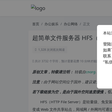
首页
办公娱乐
办公网络
正文
本站
超简单文件服务器 HFS（HTTP 
登陆
如果
1,328 次浏览
次阅读
联系
共计 3732 个字符，预计需要花费 10 分钟才能阅读完成。
“私
原创文章，转载请注明：
转载自
cnorg.12hp.de
注意：
由于网站空间位于国外，建议避开晚上的
若下载链接为空，是由于国外空间速度缓慢，引
HFS（HTTP File Server）是轻量
变成 Web 文件共享站点，局域网 / 外网均