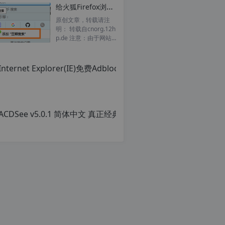
给火狐Firefox浏览器添加自定义搜索引擎的三种方法
原创文章，转载请注
明： 转载自cnorg.12h
p.de 注意：由于网站
空间位于国外，建议避
开晚上的访问高峰期...
ACD
原
创
文
章，
转
载
请
注
明：
转
载
自
c