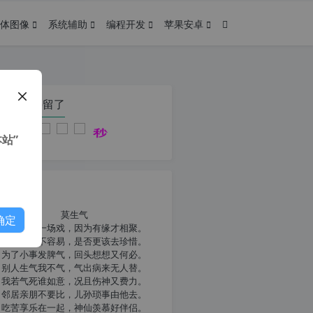
体图像
系统辅助
编程开发
苹果安卓
在本页停留了
站”
我共勉
莫生气
确定
人生就像一场戏，因为有缘才相聚。
相扶到老不容易，是否更该去珍惜。
为了小事发脾气，回头想想又何必。
别人生气我不气，气出病来无人替。
我若气死谁如意，况且伤神又费力。
邻居亲朋不要比，儿孙琐事由他去。
吃苦享乐在一起，神仙羡慕好伴侣。