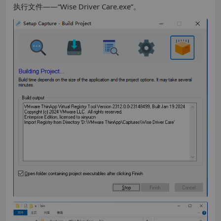
执行文件——“Wise Driver Care.exe”。