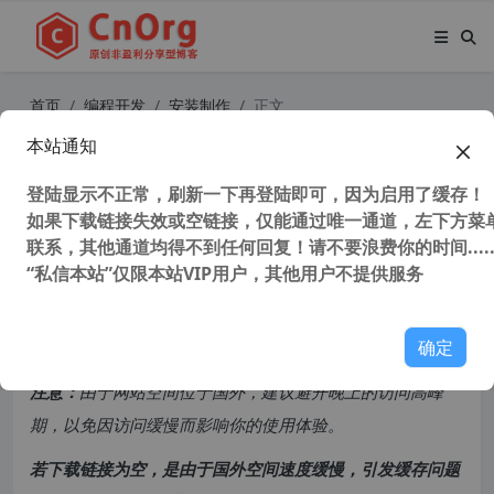
首页
编程开发
安装制作
正文
本站通知
全网最详 用 VMware ThinApp 制作
自己的绿色便携软件
登陆显示不正常，刷新一下再登陆即可，因为启用了缓存！
如果下载链接失效或空链接，仅能通过唯一通道，左下方菜单
联系，其他通道均得不到任何回复！请不要浪费你的时间.....
93,816 次浏览
次阅读
“私信本站”仅限本站VIP用户，其他用户不提供服务
共计 4678 个字符，预计需要花费 12 分钟才能阅读完成。
确定
原创文章，转载请注明：
转载自
cnorg.12hp.de
注意：
由于网站空间位于国外，建议避开晚上的访问高峰
期，以免因访问缓慢而影响你的使用体验。
若下载链接为空，是由于国外空间速度缓慢，引发缓存问题