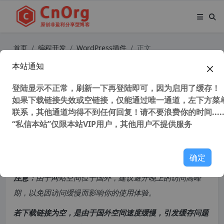
首页
编程开发
WordPress插件
正文
本站通知
9款WordPress后台管理网址隐藏插
件防黑客安全插件
登陆显示不正常，刷新一下再登陆即可，因为启用了缓存！
如果下载链接失效或空链接，仅能通过唯一通道，左下方菜单
联系，其他通道均得不到任何回复！请不要浪费你的时间.....
29,678 次浏览
次阅读
“私信本站”仅限本站VIP用户，其他用户不提供服务
共计 1739 个字符，预计需要花费 5 分钟才能阅读完成。
确定
原创文章，转载请注明：
转载自
cnorg.12hp.de
注意：
由于网站空间位于国外，建议避开晚上的访问高峰
期，以免因访问缓慢而影响你的使用体验。
若下载链接为空，是由于国外空间速度缓慢，引发缓存问题