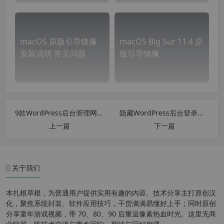
macOS 原版引导镜像
macOS Big Sur 11.4 原
安装说明 常见问题
版引导镜像
9款WordPress后台管理网址隐藏插件防黑客安全插件
隐藏WordPress后台登录地址插件 WPS Hide Login v1.9.3 汉化中文版
上一篇
下一篇
关于我们
本扎根草根，为普通用户提供实用有趣的内容。技术分享主打原创汉
下载 macOS 并制作 U 盘：
化，聚焦系统封装、软件应用技巧，干货满满易懂好上手；同时原创
分享童年游戏视频，带 70、80、90 后重温像素热血时光。这里无商
启动 U 盘：