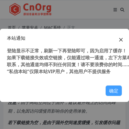
首页
苹果安卓
MAC系统
正文
本站通知
苹果系统 macOS Big Sur 11.4 原版
引导镜像安装教程
登陆显示不正常，刷新一下再登陆即可，因为启用了缓存！
如果下载链接失效或空链接，仅能通过唯一通道，左下方菜单
联系，其他通道均得不到任何回复！请不要浪费你的时间.....
31,265 次浏览
次阅读
“私信本站”仅限本站VIP用户，其他用户不提供服务
共计 435 个字符，预计需要花费 2 分钟才能阅读完成。
确定
原创文章，转载请注明：
转载自
cnorg.12hp.de
注意：
由于网站空间位于国外，建议避开晚上的访问高峰
期，以免因访问缓慢而影响你的使用体验。
若下载链接为空，是由于国外空间速度缓慢，引发缓存问题