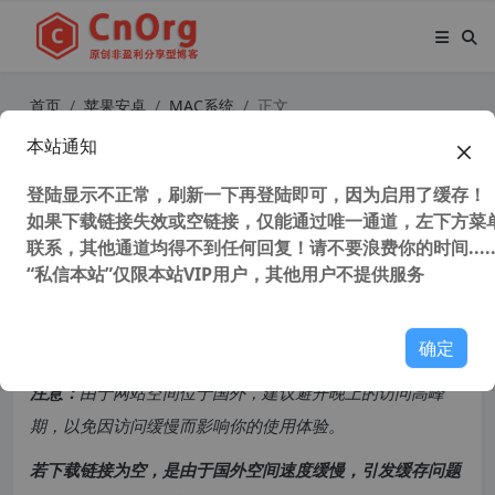
首页
苹果安卓
MAC系统
正文
本站通知
macOS 原版引导镜像安装说明 常见
问题
登陆显示不正常，刷新一下再登陆即可，因为启用了缓存！
如果下载链接失效或空链接，仅能通过唯一通道，左下方菜单
联系，其他通道均得不到任何回复！请不要浪费你的时间.....
45,405 次浏览
次阅读
“私信本站”仅限本站VIP用户，其他用户不提供服务
共计 1068 个字符，预计需要花费 3 分钟才能阅读完成。
确定
原创文章，转载请注明：
转载自
cnorg.12hp.de
注意：
由于网站空间位于国外，建议避开晚上的访问高峰
期，以免因访问缓慢而影响你的使用体验。
若下载链接为空，是由于国外空间速度缓慢，引发缓存问题