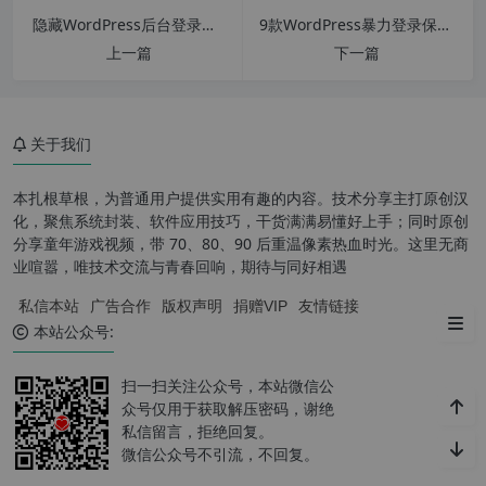
和原版什么区别？
隐藏WordPress后台登录地址插件 WPS Hide Login v1.9.3 汉化中文版
9款WordPress暴力登录保护防黑客插件保护WordPress网站安全
上一篇
下一篇
为什么需要引导版？
为什么叫“原版引导”：
关于我们
Mac 启动出现禁止符号
关于 2018 后新款 Mac 增加 T2
本扎根草根，为普通用户提供实用有趣的内容。技术分享主打原创汉
安全芯片造成无法 U 盘启动解决办
化，聚焦系统封装、软件应用技巧，干货满满易懂好上手；同时原创
法
分享童年游戏视频，带 70、80、90 后重温像素热血时光。这里无商
业喧嚣，唯技术交流与青春回响，期待与同好相遇
2020 新款 MacBook M1 芯片如
私信本站
广告合作
版权声明
捐赠VIP
友情链接
何启动 U 盘与恢复模式
本站公众号:
扫一扫关注公众号，本站微信公
众号仅用于获取解压密码，谢绝
私信留言，拒绝回复。
微信公众号不引流，不回复。