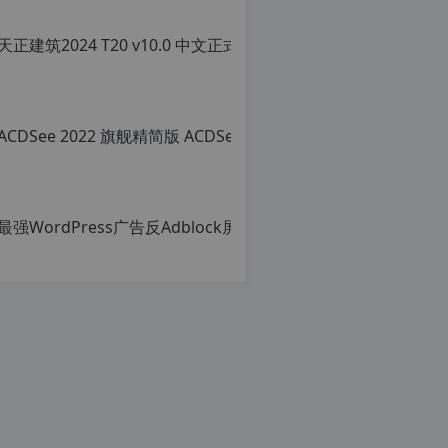
明：
转
载
自
c
n
o
r
g.
1
2
h
p.
d
e
注
意：
由
于
网
站
空
间
位
于