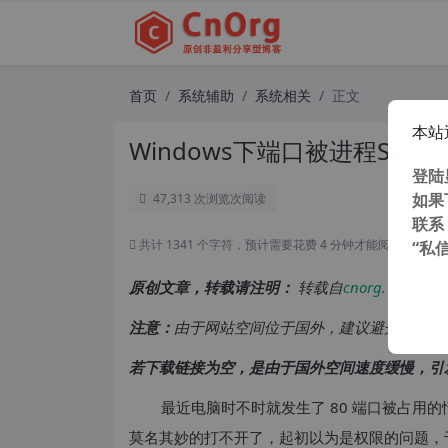
首页
系统辅助
系统相关
正文
本站
Windows下端口被进程Sys
登陆
如果
47,313 次浏览
次阅读
联系
共计 1341 个字符，预计需要花费 4 分钟才能阅读完成。
“私
原创文章，转载请注明：
转载自
cnorg.12hp.de
注意：
由于网站空间位于国外，建议避开晚上的
若下载链接为空，是由于国外空间速度缓慢，引
最近电脑时不时就发生了 80 端口被占用的情况
莫名其妙的打不开了，起初以为是权限的问题，于是使用