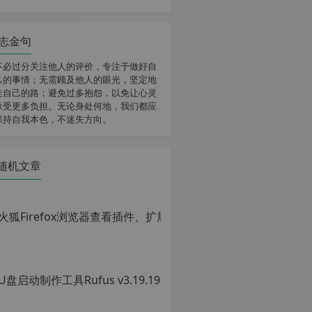
志金句
不必过分关注他人的评价，专注于做好自
己的事情；无需顾及他人的眼光，坚定地
走自己的路；避免过多抱怨，以免让心灵
承受更多负担。无论身处何地，我们都应
保持自我本色，不迷失方向。
随机文章
火狐Firef
原
创
文
章，
转
载
请
注