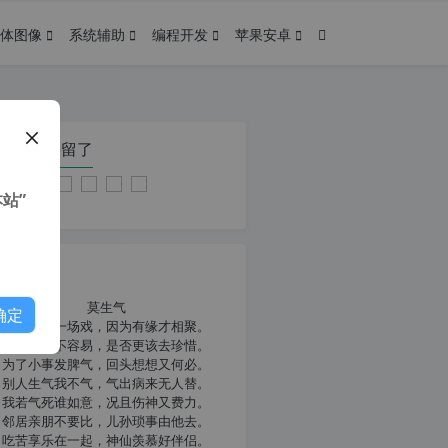
体图像
系统辅助
编程开发
苹果安卓
在本页停留了
站”
我共勉
莫生气
确定
人生就像一场戏，因为有缘才相聚。
相扶到老不容易，是否更该去珍惜。
为了小事发脾气，回头想想又何必。
别人生气我不气，气出病来无人替。
我若气死谁如意，况且伤神又费力。
邻居亲朋不要比，儿孙琐事由他去。
吃苦享乐在一起，神仙羡慕好伴侣。