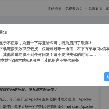
本站登陆
免费资源
生活教育
媒
通知
tem占用的解决方法
您
显示不正常，刷新一下再登陆即可，因为启用了缓存！
下载链接失效或空链接，仅能通过唯一通道，左下方菜单“私信本
，其他通道均得不到任何回复！请不要浪费你的时间......
信本站”仅限本站VIP用户，其他用户不提供服务
你
访问高峰期，以免因访问缓慢而影响你的使用体验。
发缓存问题所致。请私信本站反馈！
，今天在开启 Apache 服务器的时候又发现，Apache
管理员身份的控制台去调用命令 net start Apache