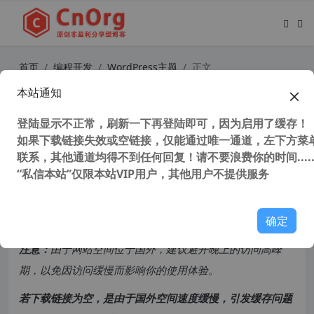
首页
编程开发
WordPress主题
正文
本站通知
Windows下安装php的 imagick扩展
教程 phpstudy 安装 imagick扩展
登陆显示不正常，刷新一下再登陆即可，因为启用了缓存！
如果下载链接失效或空链接，仅能通过唯一通道，左下方菜单
联系，其他通道均得不到任何回复！请不要浪费你的时间.....
51,332 次浏览
次阅读
“私信本站”仅限本站VIP用户，其他用户不提供服务
共计 1134 个字符，预计需要花费 3 分钟才能阅读完成。
确定
原创文章，转载请注明：
转载自
cnorg.12hp.de
注意：
由于网站空间位于国外，建议避开晚上的访问高峰
期，以免因访问缓慢而影响你的使用体验。
若下载链接为空，是由于国外空间速度缓慢，引发缓存问题