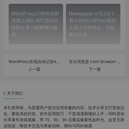
WordPress六种办法彻
Newspaper v10.3.6.1
底禁止XML-RPC协议功
最火的WordPress新闻
能防止暴力破解网站瘫
主题上百种组合，万能
痪
建站主题
WordPress实现自动记录404死链并提交百度站长平台（防重复）
百分浏览器 Cent Browser v5.0.1002.295 绿色直装增强版
上一篇
下一篇
关于我们
本扎根草根，为普通用户提供实用有趣的内容。技术分享主打原创汉
化，聚焦系统封装、软件应用技巧，干货满满易懂好上手；同时原创
分享童年游戏视频，带 70、80、90 后重温像素热血时光。这里无商
业喧嚣，唯技术交流与青春回响，期待与同好相遇