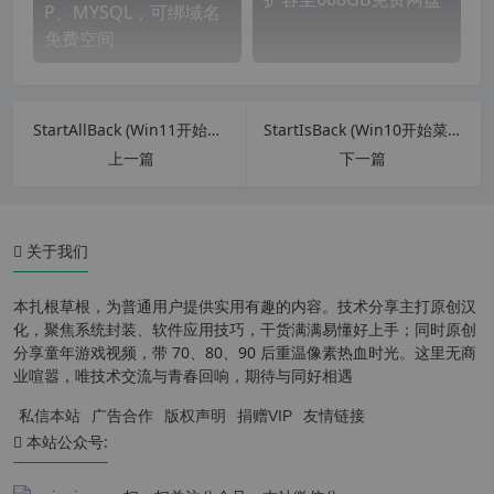
P、MYSQL，可绑域名
免费空间
StartAllBack (Win11开始菜单增强工具) v3.5.6.4569 中文直装破解版
StartIsBack (Win10开始菜单增强工具) v2.9.17 中文直装破解版
上一篇
下一篇
关于我们
本扎根草根，为普通用户提供实用有趣的内容。技术分享主打原创汉
化，聚焦系统封装、软件应用技巧，干货满满易懂好上手；同时原创
分享童年游戏视频，带 70、80、90 后重温像素热血时光。这里无商
业喧嚣，唯技术交流与青春回响，期待与同好相遇
私信本站
广告合作
版权声明
捐赠VIP
友情链接
本站公众号: