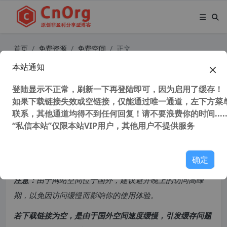
首页
免费资源
免费空间
正文
本站通知
2022年10款网盘大比拼，总有一款
适合你
登陆显示不正常，刷新一下再登陆即可，因为启用了缓存！
如果下载链接失效或空链接，仅能通过唯一通道，左下方菜单
联系，其他通道均得不到任何回复！请不要浪费你的时间.....
36,499 次浏览
次阅读
“私信本站”仅限本站VIP用户，其他用户不提供服务
共计 3891 个字符，预计需要花费 10 分钟才能阅读完成。
确定
原创文章，转载请注明：
转载自
cnorg.12hp.de
注意：
由于网站空间位于国外，建议避开晚上的访问高峰
期，以免因访问缓慢而影响你的使用体验。
若下载链接为空，是由于国外空间速度缓慢，引发缓存问题