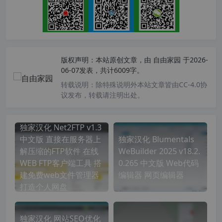
版权声明：
本站原创文章，由
自由家园
于2026-
06-07发表，共计6009字。
转载说明：
除特殊说明外本站文章皆由CC-4.0协
议发布，转载请注明出处。
独家汉化 Net2FTP v1.3
中文版 直接在服务器上
独家汉化 Blumentals
解压缩的FTP软件 在线
WeBuilder 2025 v18.2.
WEB FTP客户端工具 搭
0.265 中文版 Web代码
建免费web文件管理器
编辑器 网页编辑器
打造个人网盘
独家汉化 网站SEO优化