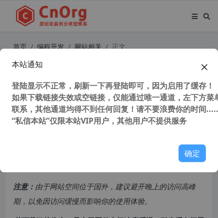
首页
编程开发
网站相关
正文
本站通知
独家汉化 网站SEO优化利器 Screami
ng Frog（尖叫青蛙）v19.8 中文注册
登陆显示不正常，刷新一下再登陆即可，因为启用了缓存！
如果下载链接失效或空链接，仅能通过唯一通道，左下方菜单
版
联系，其他通道均得不到任何回复！请不要浪费你的时间.....
“私信本站”仅限本站VIP用户，其他用户不提供服务
55,995 次浏览
次阅读
共计 6009 个字符，预计需要花费 16 分钟才能阅读完成。
确定
原创文章，转载请注明：
转载自
cnorg.12hp.de
注意：
由于网站空间位于国外，建议避开晚上的访问高峰
期，以免因访问缓慢而影响你的使用体验。