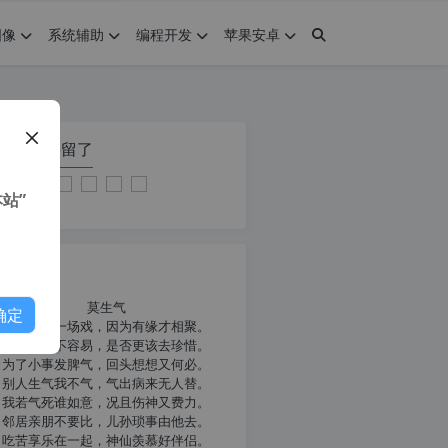
图像
系统辅助
编程开发
苹果安卓
在本页停留了
站”
我共勉
莫生气
确定
人生就像一场戏，因为有缘才相聚。
相扶到老不容易，是否更该去珍惜。
为了小事发脾气，回头想想又何必。
别人生气我不气，气出病来无人替。
我若气死谁如意，况且伤神又费力。
邻居亲朋不要比，儿孙琐事由他去。
吃苦享乐在一起，神仙羡慕好伴侣。