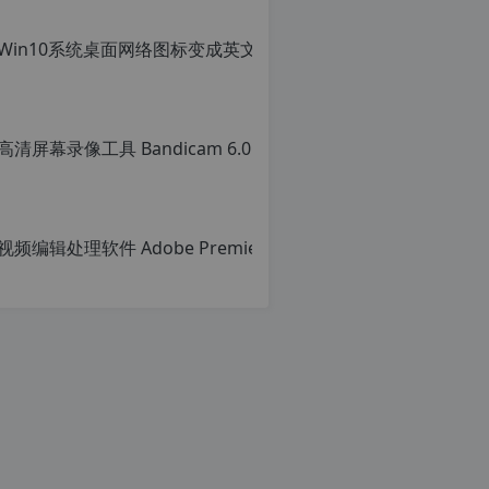
明：
章，
转
转
载
载
自
请
c
注
n
明：
o
转
r
载
g.
自
1
c
2
n
h
o
p.
r
d
g.
e
1
注
2
意：
h
由
p.
于
d
网
e
c
站
注
n
空
意：
o
间
由
r
位
于
g
于
网
1