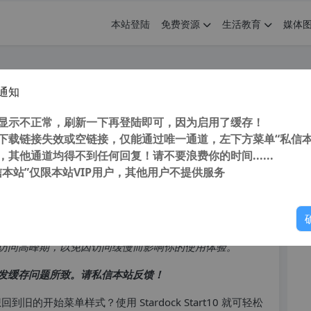
本站登陆
免费资源
生活教育
媒体
通知
n10开始菜单增强工具) v1.97 中文直装破解
您
显示不正常，刷新一下再登陆即可，因为启用了缓存！
下载链接失效或空链接，仅能通过唯一通道，左下方菜单“私信本
，其他通道均得不到任何回复！请不要浪费你的时间......
信本站”仅限本站VIP用户，其他用户不提供服务
你
访问高峰期，以免因访问缓慢而影响你的使用体验。
发缓存问题所致。请私信本站反馈！
回到旧的开始菜单样式？使用 Stardock Start10 就可轻松