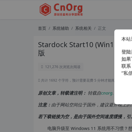
首页
系统辅助
系统相关
正文
本站
Stardock Start10 (Wi
版
登陆
如果
联系
121,276 次浏览
次阅读
“私
共计 1692 个字符，预计需要花费 5 分钟才能阅读完成。
原创文章，转载请注明：
转载自
cnorg.12hp.de
注意：
由于网站空间位于国外，建议避开晚上的
若下载链接为空，是由于国外空间速度缓慢，引
电脑升级至 Windows 11 系统用不习惯？想