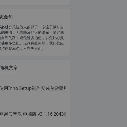
志金句
不必过分关注他人的评价，专注于做好自
己的事情；无需顾及他人的眼光，坚定地
走自己的路；避免过多抱怨，以免让心灵
承受更多负担。无论身处何地，我们都应
保持自我本色，不迷失方向。
随机文章
使用Inno Setu
原
创
文
章，
网易云音乐 
转
载
原
请
创
注
文