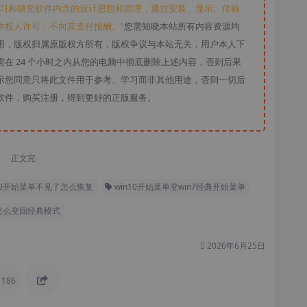
学习和研究软件内含的设计思想和原理，通过安装、显示、传输
作权人许可，不向其支付报酬。”
您需知晓本站所有内容资源均
用，版权归属原版权方所有，版权争议与本站无关，用户本人下
在 24 个小时之内从您的电脑中彻底删除上述内容，否则后果
示您同意只将此文件用于参考、学习而非其他用途，否则一切后
软件，购买注册，得到更好的正版服务。
正文完
10开始菜单不见了怎么恢复
win10开始菜单变win7经典开始菜单
单怎么变回经典模式
2026年6月25日
186