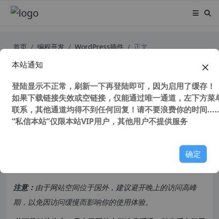
首页
编程开发
WordPress插件
正文
本站通知
WordPress关闭图片自动生成缩略图
插件Stop Generating Unnecessary
登陆显示不正常，刷新一下再登陆即可，因为启用了缓存！
如果下载链接失效或空链接，仅能通过唯一通道，左下方菜单
Thumbnails v3.41汉化中文版
联系，其他通道均得不到任何回复！请不要浪费你的时间.....
“私信本站”仅限本站VIP用户，其他用户不提供服务
90,052 次浏览
次阅读
共计 725 个字符，预计需要花费 2 分钟才能阅读完成。
确定
原创文章，转载请注明：
转载自
cnorg.12hp.de
注意：
由于网站空间位于国外，建议避开晚上的访问高峰
期，以免因访问缓慢而影响你的使用体验。