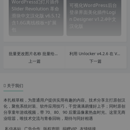
WordPress幻灯片插件
可视化WordPress后台
Slider Revolution 革命
登录界面美化插件Logi
滑块中文汉化版 v6.5.12
n Designer v1.2.4中文
含1.6G离线模板+扩展
汉化版
包
批量更改图片名称 批量给图片命名为不同的名称
利用 Unlocker v4.2.6 在 VMware Workstation 17 里解锁macOS操作系统 附安装教程
上一篇
下一篇
关于我们
本扎根草根，为普通用户提供实用有趣的内容。技术分享主打原创汉
化，聚焦系统封装、软件应用技巧，干货满满易懂好上手；同时原创
分享童年游戏视频，带 70、80、90 后重温像素热血时光。这里无商
业喧嚣，唯技术交流与青春回响，期待与同好相遇
私信本站
广告合作
版权声明
捐赠VIP
友情链接
下载地址