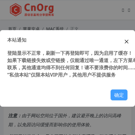
首页
苹果安卓
MAC系统
正文
本站通知
利用 Unlocker v4.2.6 在 VMware W
orkstation 17 里解锁macOS操作系
登陆显示不正常，刷新一下再登陆即可，因为启用了缓存！
如果下载链接失效或空链接，仅能通过唯一通道，左下方菜单
统 附安装教程
联系，其他通道均得不到任何回复！请不要浪费你的时间.....
“私信本站”仅限本站VIP用户，其他用户不提供服务
50,706 次浏览
次阅读
共计 3307 个字符，预计需要花费 9 分钟才能阅读完成。
确定
原创文章，转载请注明：
转载自
cnorg.12hp.de
注意：
由于网站空间位于国外，建议避开晚上的访问高峰
期，以免因访问缓慢而影响你的使用体验。