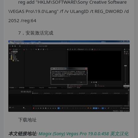
reg add "HKLM\SOFTWARE\Sony Creative Software
\VEGAS Pro\19.0\Lang" /f /v ULangID /t REG_DWORD /d
2052 /reg:64
7，安装激活完成
下载地址
本文链接地址:
Magix (Sony) Vegas Pro 19.0.0.458 英文汉化