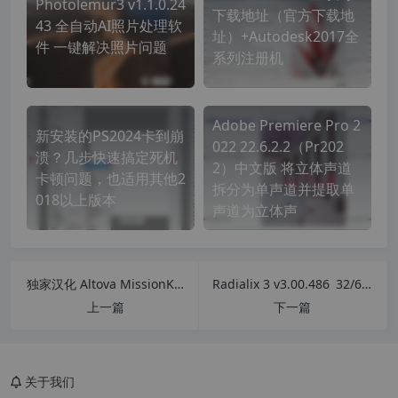
Photolemur3 v1.1.0.24
下载地址（官方下载地
43 全自动AI照片处理软
址）+Autodesk2017全
件 一键解决照片问题
系列注册机
Adobe Premiere Pro 2
新安装的PS2024卡到崩
022 22.6.2.2（Pr202
溃？几步快速搞定死机
2）中文版 将立体声道
卡顿问题，也适用其他2
拆分为单声道并提取单
018以上版本
声道为立体声
独家汉化 Altova MissionKit 2025 R2 企业版 XML、JSON、SQL和UML等 开发编辑汉化管理工具
Radialix 3 v3.00.486 32/64位系统自适应 软件汉化工具 完美汉化中文修正破解版
上一篇
下一篇
关于我们