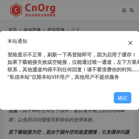
首页
媒体图像
图形图像
正文
本站通知
Magix (Sony) Vegas Pro 19.0.0.458
英文汉化注册版不支持win7
登陆显示不正常，刷新一下再登陆即可，因为启用了缓存！
如果下载链接失效或空链接，仅能通过唯一通道，左下方菜单
联系，其他通道均得不到任何回复！请不要浪费你的时间.....
52,877 次浏览
次阅读
“私信本站”仅限本站VIP用户，其他用户不提供服务
共计 2013 个字符，预计需要花费 6 分钟才能阅读完成。
确定
原创文章，转载请注明：
转载自
cnorg.12hp.de
注意：
由于网站空间位于国外，建议避开晚上的访问高峰
期，以免因访问缓慢而影响你的使用体验。
若下载链接为空，是由于国外空间速度缓慢，引发缓存问题